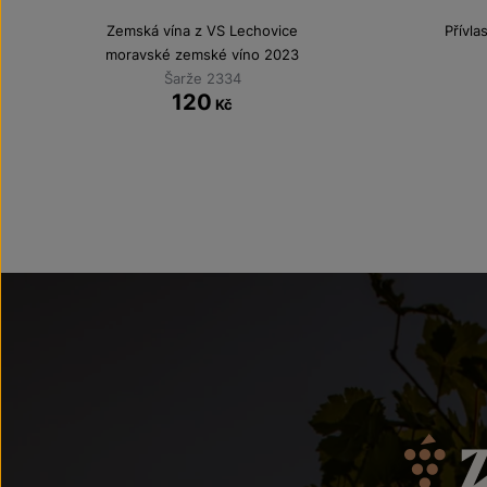
Zemská vína z VS Lechovice
Přívla
moravské zemské víno 2023
Šarže 2334
120
Kč