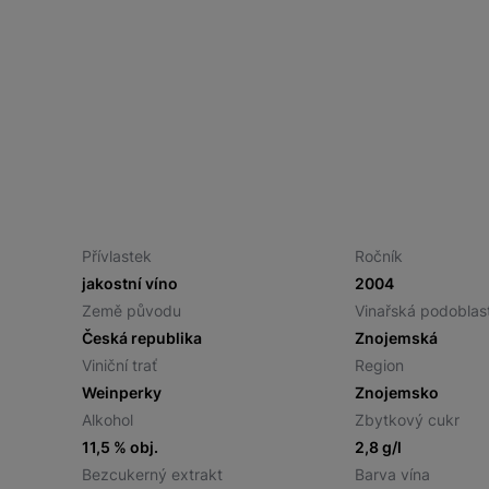
Přívlastek
Ročník
jakostní víno
2004
Země původu
Vinařská podoblas
Česká republika
Znojemská
Viniční trať
Region
Weinperky
Znojemsko
Alkohol
Zbytkový cukr
11,5 % obj.
2,8 g/l
Bezcukerný extrakt
Barva vína