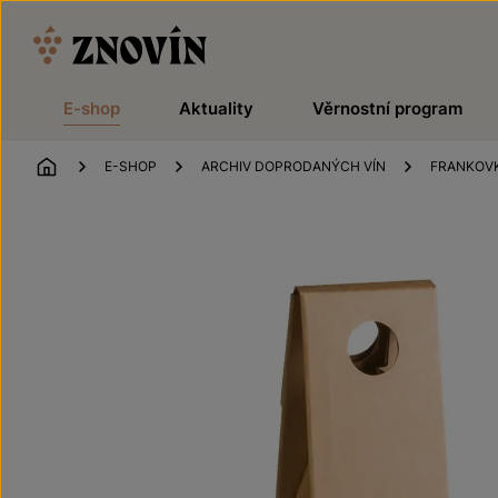
Přeskočit na obsah
E-shop
Aktuality
Věrnostní program
ÚVOD
E-SHOP
ARCHIV DOPRODANÝCH VÍN
FRANKOV