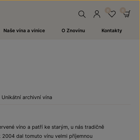
Hledat
Přihlásit
Oblíben
Ko
Naše vína a vinice
O Znovínu
Kontakty
se
Unikátní archivní vína
ervené víno a patří ke starým, u nás tradičně
2004 dal tomuto vínu velmi příjemnou