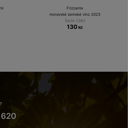
mi
Frizzante
moravské zemské víno 2023
Šarže 2383
130
Kč
?
 620