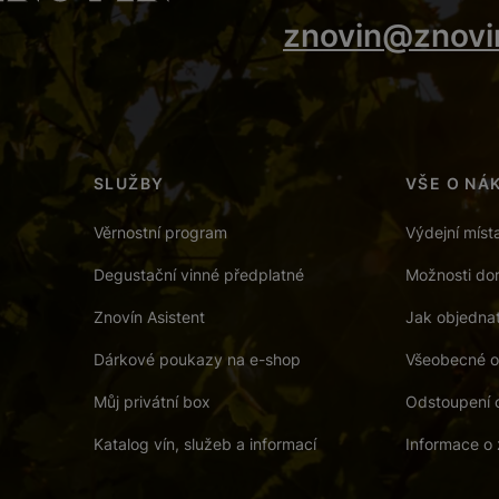
znovin@znovi
SLUŽBY
VŠE O NÁ
Věrnostní program
Výdejní míst
Degustační vinné předplatné
Možnosti dor
Znovín Asistent
Jak objedna
Dárkové poukazy na e-shop
Všeobecné o
Můj privátní box
Odstoupení 
Katalog vín, služeb a informací
Informace o 