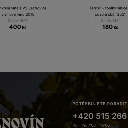
stková vína z VS Lechovice
Terroir - toulky vinice
slámové víno 2015
pozdní sběr 2021
Šarže 1526
Šarže 1411
400
180
Kč
Kč
POTŘEBUJETE PORADIT
+420 515 266
Po – Pá: 7:00 – 15:00