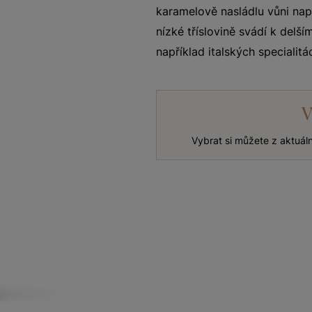
karamelově nasládlu vůni napo
nízké tříslovině svádí k delš
například italských specialitá
V
Vybrat si můžete z aktuál