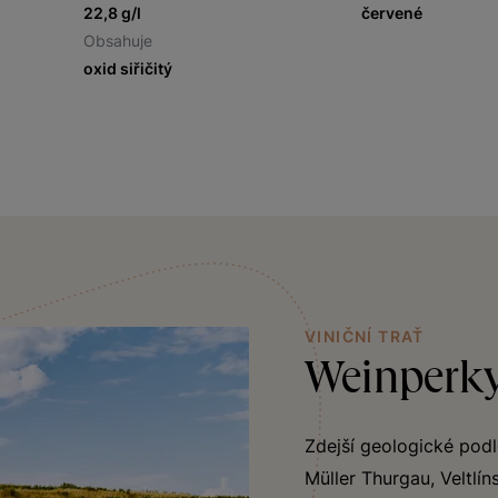
22,8 g/l
červené
Obsahuje
oxid siřičitý
VINIČNÍ TRAŤ
Weinperk
Zdejší geologické podl
Müller Thurgau, Veltlí