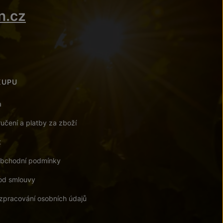
n.cz
KUPU
a
učení a platby za zboží
t
bchodní podmínky
od smlouvy
zpracování osobních údajů