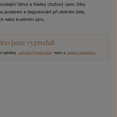
vídající líbivý a hladký chuťový vjem. Díky
ímu posezení a degustování při dobrém jídle,
ch nebo kvalitním sýru.
íno jsme vyprodali
ní nabídky
„
odrůdy Frankovka
“
nebo z
celého katalogu
.