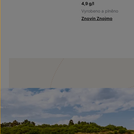
4,9 g/l
Vyrobeno a plněno
Znovín Znojmo