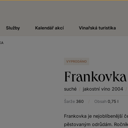
Služby
Kalendář akcí
Vinařská turistika
KA
VYPRODÁNO
Frankovka
suché
/
jakostní víno 2004
/
Šarže
360
/
Obsah
0,75 l
Frankovka je nejoblíbenější č
pěstovaným odrůdám. Ročník 