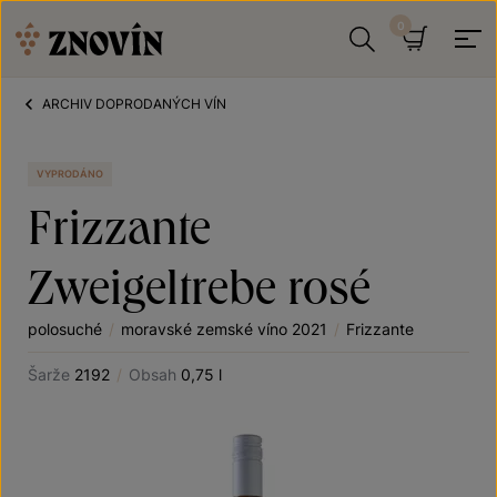
Přeskočit na obsah
Hledat
Košík
ARCHIV DOPRODANÝCH VÍN
VYPRODÁNO
Frizzante
Zweigeltrebe rosé
polosuché
/
moravské zemské víno 2021
/
Frizzante
Šarže
2192
/
Obsah
0,75 l