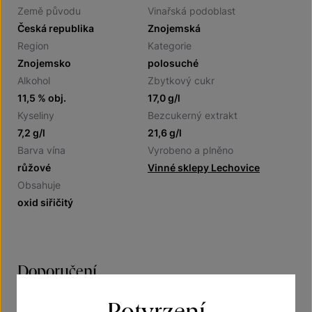
Země původu
Vinařská podoblast
Česká republika
Znojemská
Region
Kategorie
Znojemsko
polosuché
Alkohol
Zbytkový cukr
11,5 % obj.
17,0 g/l
Kyseliny
Bezcukerný extrakt
7,2 g/l
21,6 g/l
Barva vína
Vyrobeno a plněno
růžové
Vinné sklepy Lechovice
Obsahuje
oxid siřičitý
Doporučení
Potvrzení