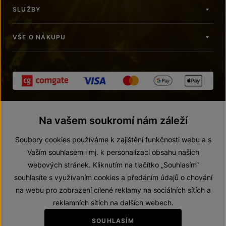
SLUŽBY
VŠE O NÁKUPU
Na vašem soukromí nám záleží
Soubory cookies používáme k zajištění funkčnosti webu a s
Vaším souhlasem i mj. k personalizaci obsahu našich
webových stránek. Kliknutím na tlačítko „Souhlasím“
© 2026 ZNOVÍN ZNOJMO, a. s.
souhlasíte s využívaním cookies a předáním údajů o chování
Vnitřní oznamovací systém (whistleblowing)
na webu pro zobrazení cílené reklamy na sociálních sítích a
Prohlášení o přístupnosti
reklamních sítích na dalších webech.
Upravit nastavení
SOUHLASÍM