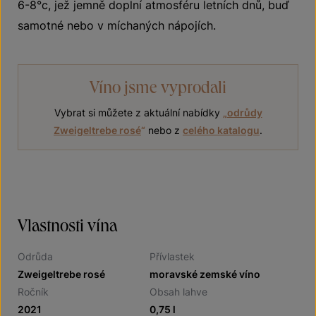
6-8°c, jež jemně doplní atmosféru letních dnů, buď
samotné nebo v míchaných nápojích.
Víno jsme vyprodali
Vybrat si můžete z aktuální nabídky
„
odrůdy
Zweigeltrebe rosé
“
nebo z
celého katalogu
.
Vlastnosti vína
Odrůda
Přívlastek
Zweigeltrebe rosé
moravské zemské víno
Ročník
Obsah lahve
2021
0,75 l