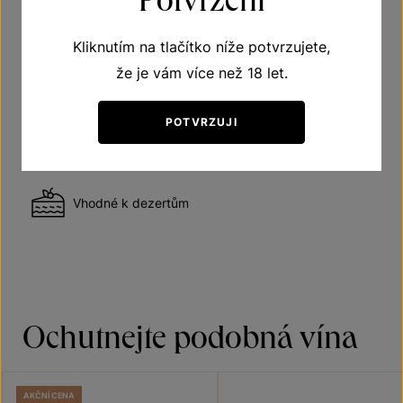
Víno polosuché
Kliknutím na tlačítko níže potvrzujete,
že je vám více než 18 let.
Vhodné k ovocným salátům
POTVRZUJI
Vhodné k sýrům
Vhodné k dezertům
Ochutnejte podobná vína
AKČNÍ CENA