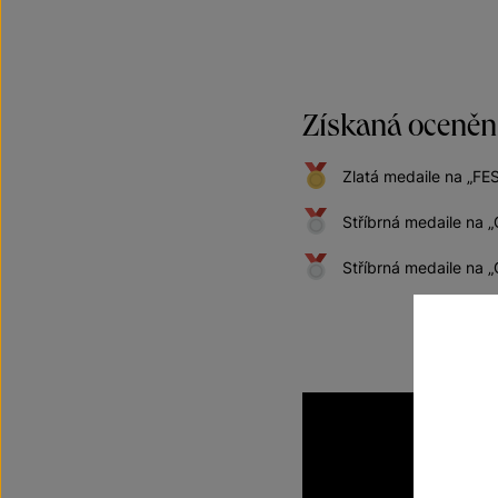
Získaná oceněn
Zlatá medaile na „FE
Stříbrná medaile na
Stříbrná medaile na