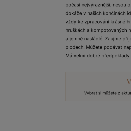
počasí nejvýraznější, nesou 
dokáže v našich končinách id
vždy ke zpracování krásné hr
hruškách a kompotovaných me
a jemně nasládlé. Zaujme pří
plodech. Můžete podávat nap
Má velmi dobré předpoklady k
V
Vybrat si můžete z aktu