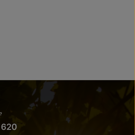
?
 620