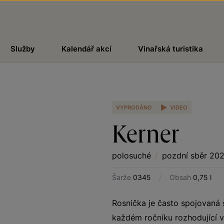
Služby
Kalendář akcí
Vinařská turistika
VYPRODÁNO
VIDEO
Kerner
polosuché
/
pozdní sběr 20
Šarže
0345
/
Obsah
0,75 l
Rosnička je často spojovaná 
každém ročníku rozhodující vl