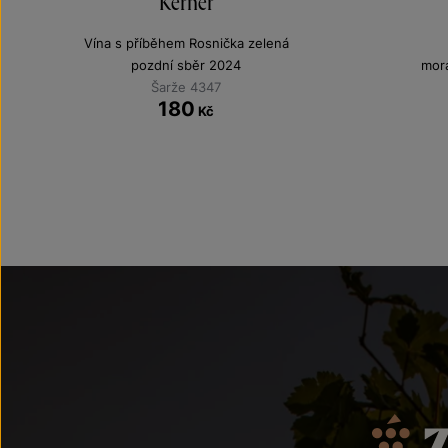
Kerner
Vína s příběhem Rosnička zelená
pozdní sběr 2024
mor
Šarže 4347
180
Kč