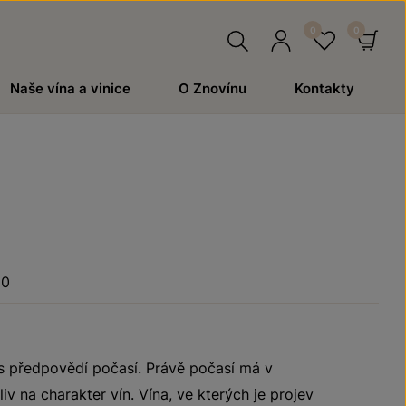
Hledat
Přihlásit
Oblíben
Ko
Naše vína a vinice
O Znovínu
Kontakty
se
20
s předpovědí počasí. Právě počasí má v
iv na charakter vín. Vína, ve kterých je projev