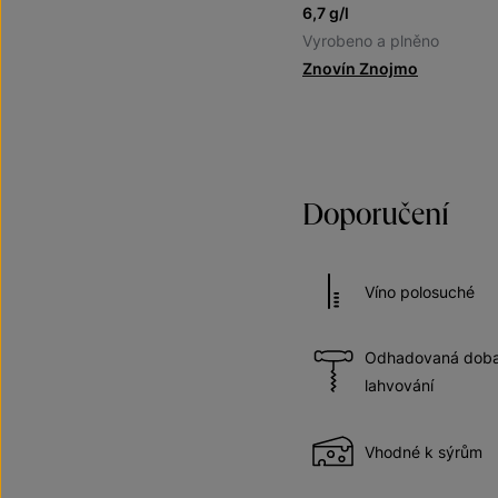
6,7 g/l
Vyrobeno a plněno
Znovín Znojmo
Doporučení
Víno polosuché
Odhadovaná doba 
lahvování
Vhodné k sýrům