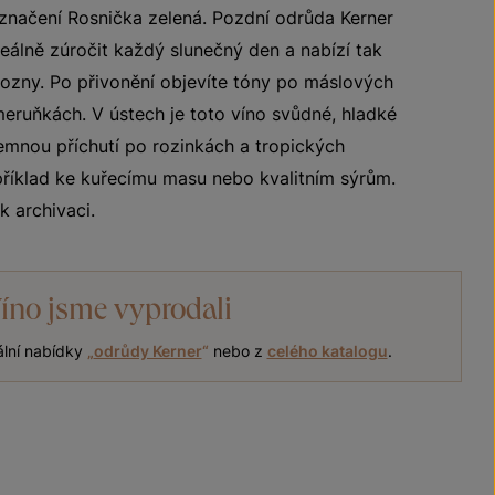
označení Rosnička zelená. Pozdní odrůda Kerner
eálně zúročit každý slunečný den a nabízí tak
ozny. Po přivonění objevíte tóny po máslových
ruňkách. V ústech je toto víno svůdné, hladké
jemnou příchutí po rozinkách a tropických
říklad ke kuřecímu masu nebo kvalitním sýrům.
 archivaci.
íno jsme vyprodali
ální nabídky
„
odrůdy Kerner
“
nebo z
celého katalogu
.