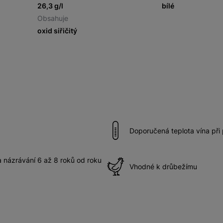
26,3 g/l
bílé
Obsahuje
oxid siřičitý
Doporučená teplota vína při
názrávání 6 až 8 roků od roku
Vhodné k drůbežímu