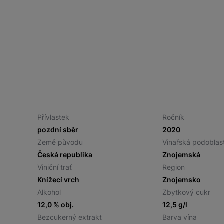
Přívlastek
Ročník
pozdní sběr
2020
Země původu
Vinařská podoblas
Česká republika
Znojemská
Viniční trať
Region
Knížecí vrch
Znojemsko
Alkohol
Zbytkový cukr
12,0 % obj.
12,5 g/l
Bezcukerný extrakt
Barva vína