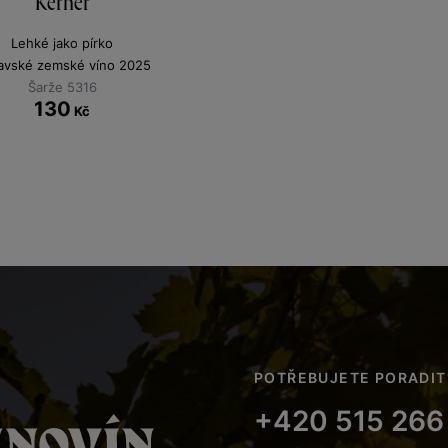
Kerner
Lehké jako pírko
avské zemské víno 2025
Šarže 5316
130
Kč
POTŘEBUJETE PORADIT
+420 515 266