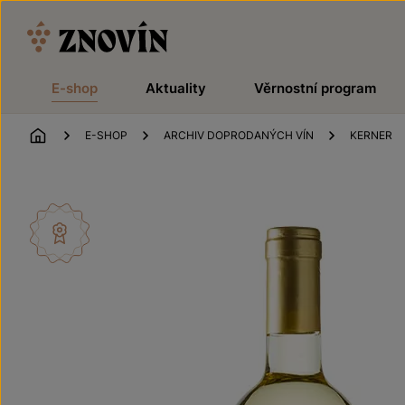
Přeskočit na obsah
E-shop
Aktuality
Věrnostní program
ÚVOD
E-SHOP
ARCHIV DOPRODANÝCH VÍN
KERNER