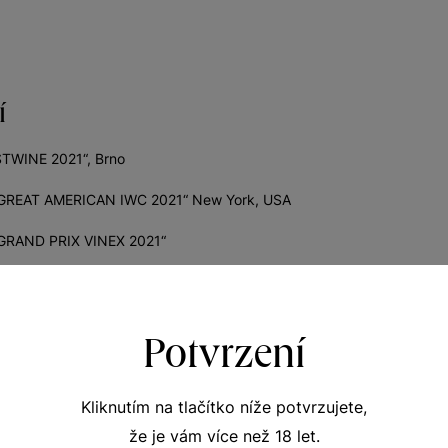
í
STWINE 2021“, Brno
 „GREAT AMERICAN IWC 2021“ New York, USA
 „GRAND PRIX VINEX 2021“
Potvrzení
Kliknutím na tlačítko níže potvrzujete,
že je vám více než 18 let.