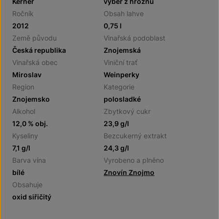
Kerner
výběr z hroznů
Ročník
Obsah lahve
2012
0,75 l
Země původu
Vinařská podoblast
Česká republika
Znojemská
Vinařská obec
Viniční trať
Miroslav
Weinperky
Region
Kategorie
Znojemsko
polosladké
Alkohol
Zbytkový cukr
12,0 % obj.
23,9 g/l
Kyseliny
Bezcukerný extrakt
7,1 g/l
24,3 g/l
Barva vína
Vyrobeno a plněno
bílé
Znovín Znojmo
Obsahuje
oxid siřičitý