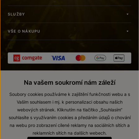
SLUŽBY
VŠE O NÁKUPU
Na vašem soukromí nám záleží
Soubory cookies používáme k zajištění funkčnosti webu a s
Vaším souhlasem i mj. k personalizaci obsahu našich
webových stránek. Kliknutím na tlačítko „Souhlasím“
© 2026 ZNOVÍN ZNOJMO, a. s.
souhlasíte s využívaním cookies a předáním údajů o chování
Vnitřní oznamovací systém (whistleblowing)
na webu pro zobrazení cílené reklamy na sociálních sítích a
Prohlášení o přístupnosti
reklamních sítích na dalších webech.