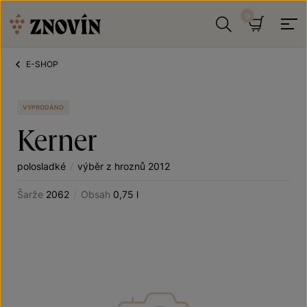
Přeskočit na obsah
Hledat
Košík
E-SHOP
VYPRODÁNO
Kerner
polosladké
/
výběr z hroznů 2012
Šarže
2062
/
Obsah
0,75 l