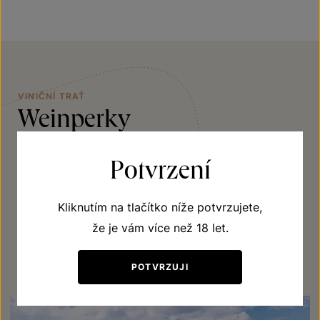
VINIČNÍ TRAŤ
Weinperky
Zdejší geologické podloží vytváří skvělé podmínky
Potvrzení
pro odrůdy jako je Müller Thurgau, Veltlínské zelené,
Rulandské bílé, Frankovka, Modrý Portugal a další.
Kliknutím na tlačítko níže potvrzujete,
že je vám více než 18 let.
JÍT OBJEVOVAT
POTVRZUJI