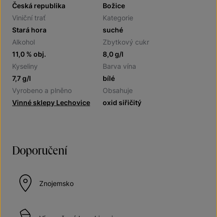
Česká republika
Božice
Viniční trať
Kategorie
Stará hora
suché
Alkohol
Zbytkový cukr
11,0 % obj.
8,0 g/l
Kyseliny
Barva vína
7,7 g/l
bílé
Vyrobeno a plněno
Obsahuje
Vinné sklepy Lechovice
oxid siřičitý
Doporučení
Znojemsko