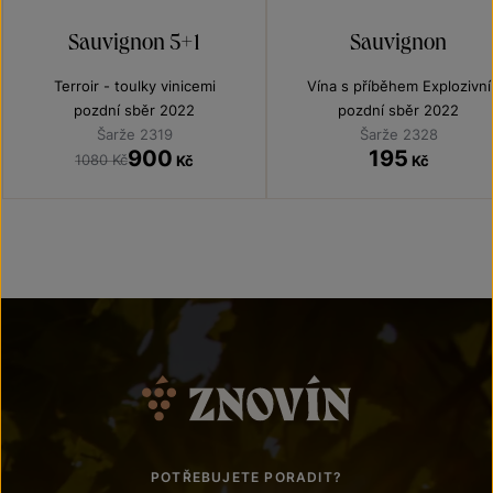
Sauvignon 5+1
Sauvignon
Terroir - toulky vinicemi
Vína s příběhem Explozivní
Sauvignony
pozdní sběr 2022
pozdní sběr 2022
Šarže 2319
Šarže 2328
900
195
1080 Kč
Kč
Kč
POTŘEBUJETE PORADIT?