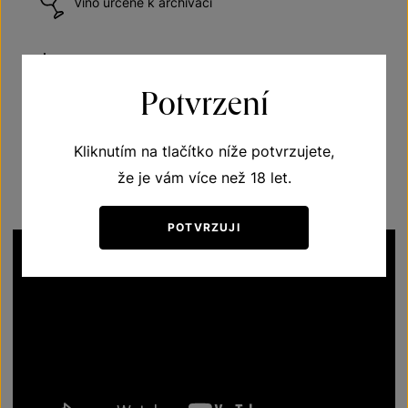
Víno určené k archivaci
Víno polosuché
Potvrzení
Doporučená teplota vína při podávání 16–18 °C
Kliknutím na tlačítko níže potvrzujete,
že je vám více než 18 let.
POTVRZUJI