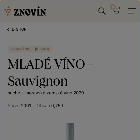
Přeskočit na obsah
Hledat
Košík
E-SHOP
VYPRODÁNO
VIDEO
MLADÉ VÍNO -
Sauvignon
suché
/
moravské zemské víno 2020
Šarže
2001
/
Obsah
0,75 l