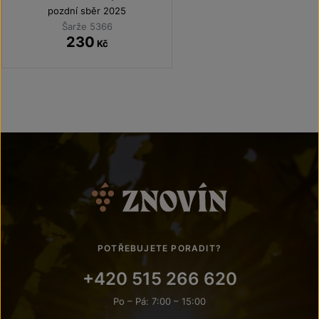
pozdní sběr 2025
Šarže 5366
230
Kč
POTŘEBUJETE PORADIT?
+420 515 266 620
Po – Pá: 7:00 – 15:00