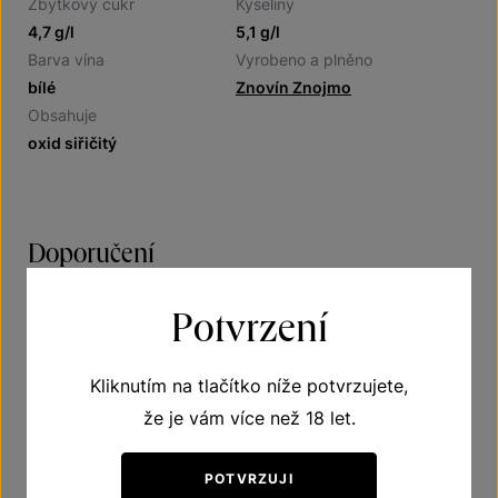
Zbytkový cukr
Kyseliny
4,7 g/l
5,1 g/l
Barva vína
Vyrobeno a plněno
bílé
Znovín Znojmo
Obsahuje
oxid siřičitý
Doporučení
Potvrzení
Víno suché
Kliknutím na tlačítko níže potvrzujete,
Doporučená teplota vína při podávání 10–12 °C
že je vám více než 18 let.
POTVRZUJI