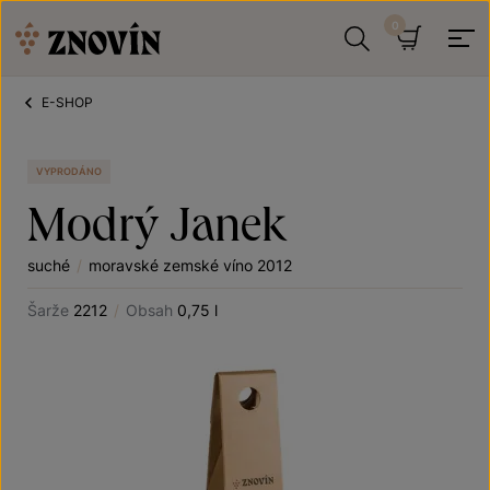
Přeskočit na obsah
Hledat
Košík
E-SHOP
VYPRODÁNO
Modrý Janek
suché
/
moravské zemské víno 2012
Šarže
2212
/
Obsah
0,75 l