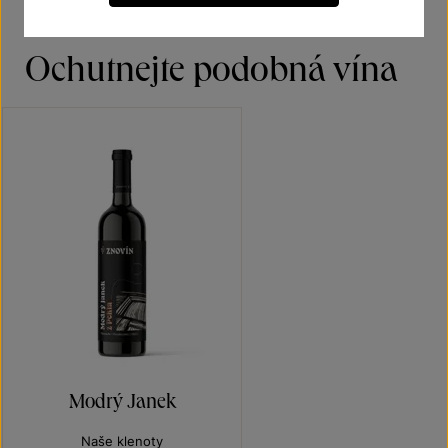
Ochutnejte podobná vína
Modrý Janek
Naše klenoty