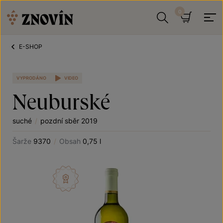
Přeskočit na obsah
Hledat
Košík
E-SHOP
VYPRODÁNO
VIDEO
Neuburské
suché
/
pozdní sběr 2019
Šarže
9370
/
Obsah
0,75 l