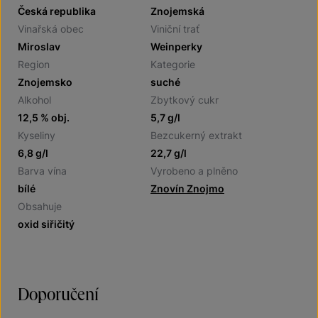
Česká republika
Znojemská
Vinařská obec
Viniční trať
Miroslav
Weinperky
Region
Kategorie
Znojemsko
suché
Alkohol
Zbytkový cukr
12,5 % obj.
5,7 g/l
Kyseliny
Bezcukerný extrakt
6,8 g/l
22,7 g/l
Barva vína
Vyrobeno a plněno
bílé
Znovín Znojmo
Obsahuje
oxid siřičitý
Doporučení