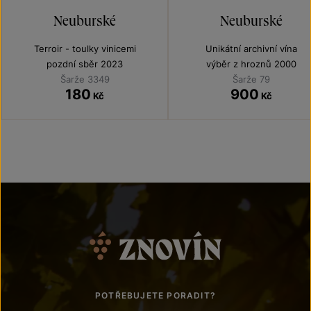
Neuburské
Neuburské
Terroir - toulky vinicemi
Unikátní archivní vína
pozdní sběr 2023
výběr z hroznů 2000
Šarže 3349
Šarže 79
180
900
Kč
Kč
POTŘEBUJETE PORADIT?