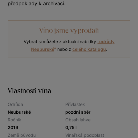
předpoklady k archivaci.
Víno jsme vyprodali
Vybrat si můžete z aktuální nabídky
„
odrůdy
Neuburské
“
nebo z
celého katalogu
.
Vlastnosti vína
Odrůda
Přívlastek
Neuburské
pozdní sběr
Ročník
Obsah lahve
2019
0,75 l
Země původu
Vinařská podoblast