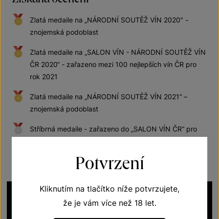
Zlatá medaile na „NÁRODNÍ SOUTĚŽ VÍN 2020" -
znojemská podoblast
Zlatá medaile na „SALON VÍN - NÁRODNÍ SOUTĚŽ VÍN
ČR 2020“ - zařazeno mezi 100 nejlepších vín ČR pro
rok 2021
Zlatá medaile na „NÁRODNÍ SOUTĚŽ VÍN 2021“ –
znojemská podoblast
Stříbrná medaile - zařazeno do „SALON VÍN ČR“ pro
rok 2022
Potvrzení
Kliknutím na tlačítko níže potvrzujete,
že je vám více než 18 let.