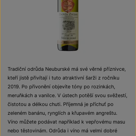
Tradiční odrůda Neuburské má své věrné příznivce,
kteří jistě přivítají i tuto atraktivní šarži z ročníku
2019. Po přivonění objevíte tóny po rozinkách,
meruňkách a vanilce. V ústech potěší svou svěžestí,
čistotou a délkou chuti. Příjemná je příchuť po
zeleném banánu, rynglích a křupavém angreštu.
Víno můžete podávat například k vepřovému masu
nebo těstovinám. Odrůda i víno má velmi dobré