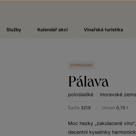
Služby
Kalendář akcí
Vinařská turistika
VYPRODÁNO
Pálava
polosladké
/
moravské zems
Šarže
3219
/
Obsah
0,75 l
Moc hezky „zakulacené víno“, 
decentní kyselinky harmonick