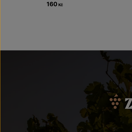
160
Kč