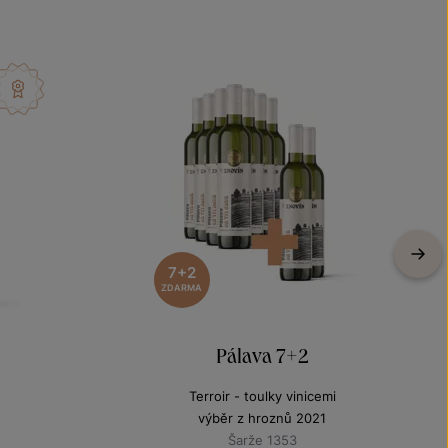
7+2
ZDARMA
Pálava 7+2
Terroir - toulky vinicemi
výběr z hroznů 2021
Šarže 1353