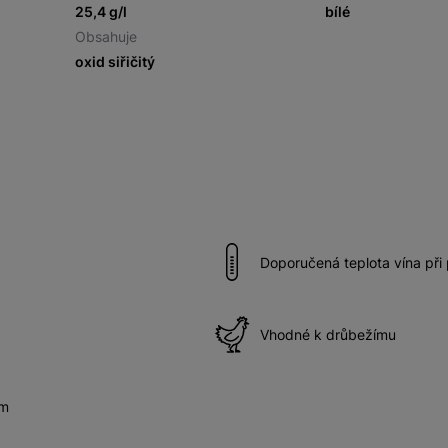
25,4 g/l
bílé
Obsahuje
oxid siřičitý
Doporučená teplota vína při
Vhodné k drůbežímu
ům