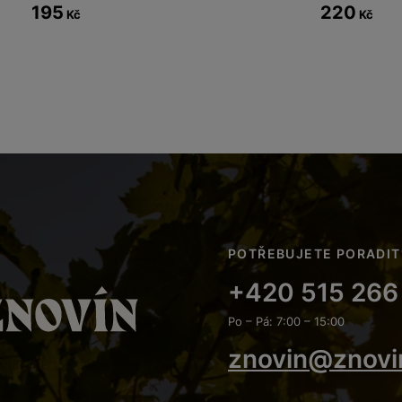
195
220
Kč
Kč
POTŘEBUJETE PORADIT
+420 515 266
Po – Pá: 7:00 – 15:00
znovin@znovi