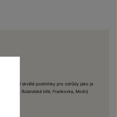
y
oží vytváří skvělé podmínky pro odrůdy jako je
nské zelené, Rulandské bílé, Frankovka, Modrý