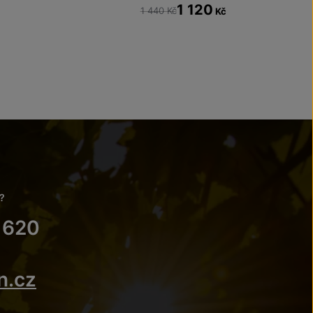
1 120
1 440 Kč
Kč
?
 620
n.cz