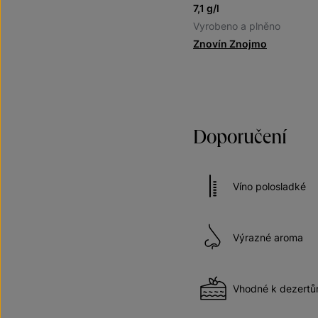
7,1 g/l
Vyrobeno a plněno
Znovín Znojmo
Doporučení
Víno polosladké
Výrazné aroma
Vhodné k dezert