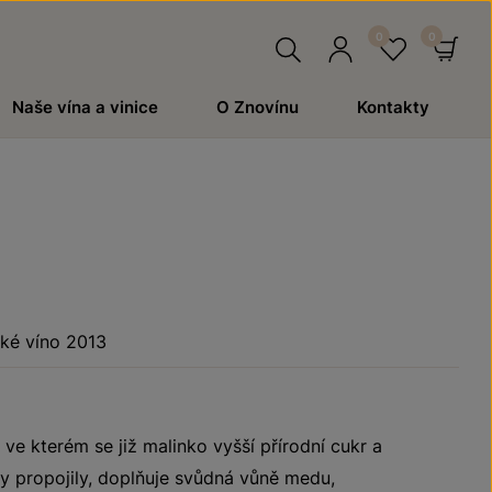
Hledat
Přihlásit
Oblíben
Ko
Naše vína a vinice
O Znovínu
Kontakty
se
ké víno 2013
ve kterém se již malinko vyšší přírodní cukr a
y propojily, doplňuje svůdná vůně medu,