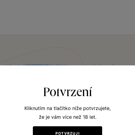
VINIČNÍ TRAŤ
Weinperk
Potvrzení
Zdejší geologické podl
Müller Thurgau, Veltlí
Kliknutím na tlačítko níže potvrzujete,
Portugal a další.
že je vám více než 18 let.
POTVRZUJI
JÍT OBJEVOVAT