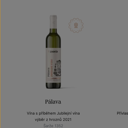
Pálava
Vína s příběhem Jubilejní vína
Přívla
výběr z hroznů 2021
Šarže 1352