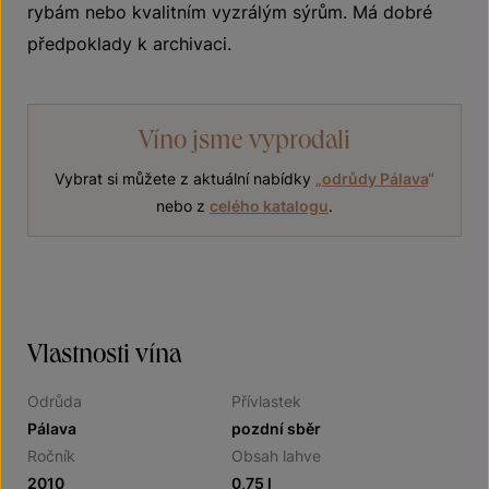
rybám nebo kvalitním vyzrálým sýrům. Má dobré
předpoklady k archivaci.
Víno jsme vyprodali
Vybrat si můžete z aktuální nabídky
„
odrůdy Pálava
“
nebo z
celého katalogu
.
Vlastnosti vína
Odrůda
Přívlastek
Pálava
pozdní sběr
Ročník
Obsah lahve
2010
0,75 l