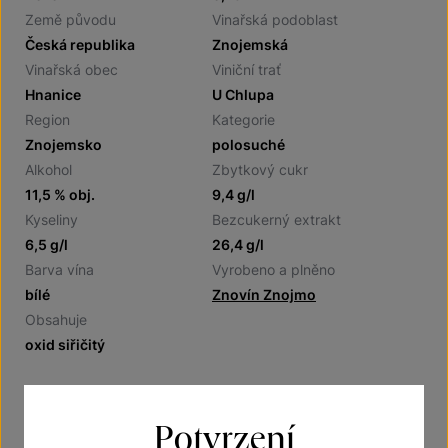
Země původu
Vinařská podoblast
Česká republika
Znojemská
Vinařská obec
Viniční trať
Hnanice
U Chlupa
Region
Kategorie
Znojemsko
polosuché
Alkohol
Zbytkový cukr
11,5 % obj.
9,4 g/l
Kyseliny
Bezcukerný extrakt
6,5 g/l
26,4 g/l
Barva vína
Vyrobeno a plněno
bílé
Znovín Znojmo
Obsahuje
oxid siřičitý
Potvrzení
Doporučení