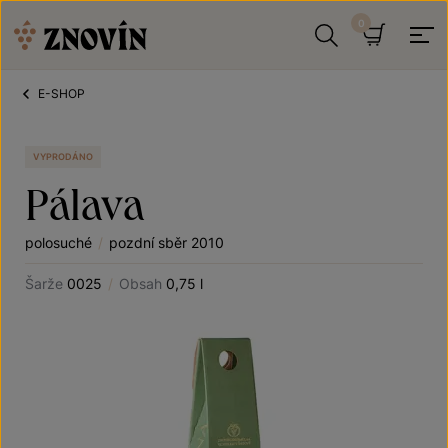
Přeskočit na obsah
Hledat
Košík
E-SHOP
VYPRODÁNO
Pálava
polosuché
/
pozdní sběr 2010
Šarže
0025
/
Obsah
0,75 l