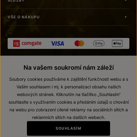
SLUŽBY
VŠE O NÁKUPU
Na vašem soukromí nám záleží
Soubory cookies používáme k zajištění funkčnosti webu a s
Vaším souhlasem i mj. k personalizaci obsahu našich
webových stránek. Kliknutím na tlačítko „Souhlasím“
© 2026 ZNOVÍN ZNOJMO, a. s.
souhlasíte s využívaním cookies a předáním údajů o chování
Vnitřní oznamovací systém (whistleblowing)
na webu pro zobrazení cílené reklamy na sociálních sítích a
Prohlášení o přístupnosti
reklamních sítích na dalších webech.
Upravit nastavení
SOUHLASÍM
Zákaz prodeje alkoholických nápojů osobám mladším 18 let.