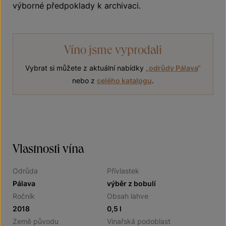
výborné předpoklady k archivaci.
Víno jsme vyprodali
Vybrat si můžete z aktuální nabídky
„
odrůdy Pálava
“
nebo z
celého katalogu
.
Vlastnosti vína
Odrůda
Přívlastek
Pálava
výběr z bobulí
Ročník
Obsah lahve
2018
0,5 l
Země původu
Vinařská podoblast