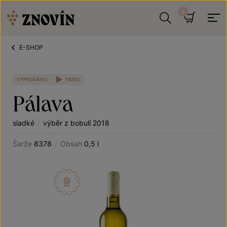
Přeskočit na obsah
Hledat
Košík
E-SHOP
VYPRODÁNO
VIDEO
Pálava
sladké
/
výběr z bobulí 2018
Šarže
8378
/
Obsah
0,5 l