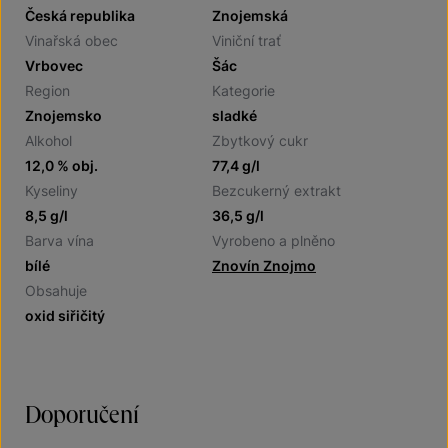
Česká republika
Znojemská
Vinařská obec
Viniční trať
Vrbovec
Šác
Region
Kategorie
Znojemsko
sladké
Alkohol
Zbytkový cukr
12,0 % obj.
77,4 g/l
Kyseliny
Bezcukerný extrakt
8,5 g/l
36,5 g/l
Barva vína
Vyrobeno a plněno
bílé
Znovín Znojmo
Obsahuje
oxid siřičitý
Doporučení