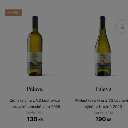
NOVINKA
Pálava
Pálava
Zemská vína z VS Lechovice
Přívlastková vína z VS Lechov
moravské zemské víno 2025
výběr z hroznů 2023
Šarže 2511
Šarže 2314
130
190
Kč
Kč