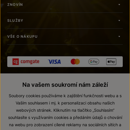
ZNOVÍN
SLUŽBY
VŠE O NÁKUPU
Na vašem soukromí nám záleží
Soubory cookies používáme k zajištění funkčnosti webu a s
Vaším souhlasem i mj. k personalizaci obsahu našich
webových stránek. Kliknutím na tlačítko „Souhlasím“
© 2026 ZNOVÍN ZNOJMO, a. s.
souhlasíte s využívaním cookies a předáním údajů o chování
Vnitřní oznamovací systém (whistleblowing)
na webu pro zobrazení cílené reklamy na sociálních sítích a
Prohlášení o přístupnosti