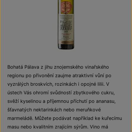
Bohatá Pálava z jihu znojemského vinařského
regionu po přivonění zaujme atraktivní vůní po
vyzrálých broskvích, rozinkách i opojné lilii. V
ústech Vás ohromí svůdností zbytkového cukru,
svěží kyselinou a příjemnou příchutí po ananasu,
šťavnatých nektarinkách nebo meruňkové
marmeládě. Můžete podávat například ke kuřecímu
masu nebo kvalitním zrajícím sýrům. Vino má