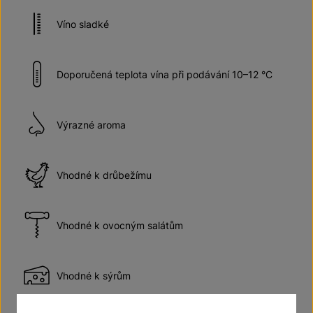
Víno sladké
Doporučená teplota vína při podávání 10–12 °C
Výrazné aroma
Vhodné k drůbežímu
Vhodné k ovocným salátům
Vhodné k sýrům