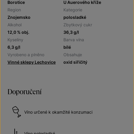
Borotice
U Auerového kříže
Region
Kategorie
Znojemsko
polosladké
Alkohol
Zbytkový cukr
12,0 % obj.
36,3 g/l
Kyseliny
Barva vína
6,3 g/l
bílé
Vyrobeno a plněno
Obsahuje
Vinné sklepy Lechovice
oxid siřičitý
Doporučení
Víno určené k okamžité konzumaci
Víno polosladké