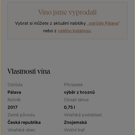
Víno jsme vyprodali
Vybrat si můžete z aktuální nabídky
„
odrůdy Pálava
“
nebo z
celého katalogu
.
Vlastnosti vína
Odrůda
Přívlastek
Pálava
výběr z hroznů
Ročník
Obsah lahve
2017
0,75 l
Země původu
Vinařská podoblast
Česká republika
Znojemská
Vinařská obec
Viniční trať