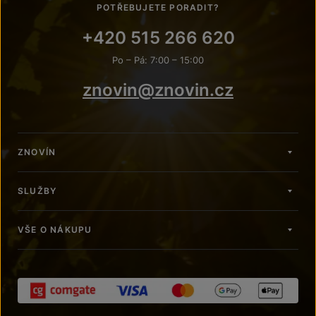
POTŘEBUJETE PORADIT?
+420 515 266 620
Po – Pá: 7:00 – 15:00
znovin@znovin.cz
ZNOVÍN
SLUŽBY
VŠE O NÁKUPU