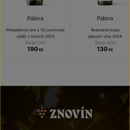
Pálava
Pálava
Přívlastková vína z VS Lechovice
Rozkvetlá louka
výběr z hroznů 2023
jakostní víno 2024
Šarže 2314
Šarže 4343
190
130
Kč
Kč