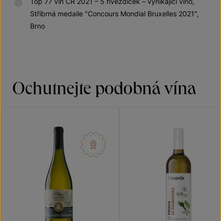
Top 77 vín ČR 2021 – 5 hvězdiček – vynikající víno,
Stříbrná medaile "Concours Mondial Bruxelles 2021",
Brno
Ochutnejte podobná vína