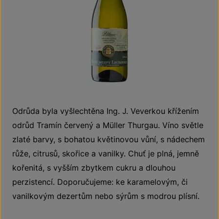
Odrůda byla vyšlechtěna Ing. J. Veverkou křížením
odrůd Tramín červený a Müller Thurgau. Víno světle
zlaté barvy, s bohatou květinovou vůní, s nádechem
růže, citrusů, skořice a vanilky. Chuť je plná, jemně
kořenitá, s vyšším zbytkem cukru a dlouhou
perzistencí. Doporučujeme: ke karamelovým, či
vanilkovým dezertům nebo sýrům s modrou plísní.