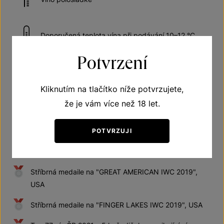
Doporučená teplota vína při podávání 10–12 °C
Potvrzení
Kliknutím na tlačítko níže potvrzujete,
Získaná ocenění
že je vám více než 18 let.
Zlatá medaile na "TERRAVINO ISRAEL 2018", Izrael
POTVRZUJI
Zlatá medaile na "VINAŘSKÉ LITOMĚŘICE 2019",
Litoměřice
Stříbrná medaile na "GREAT AMERICAN IWC 2019",
USA
Stříbrná medaile na "FINGER LAKES IWC 2019", USA