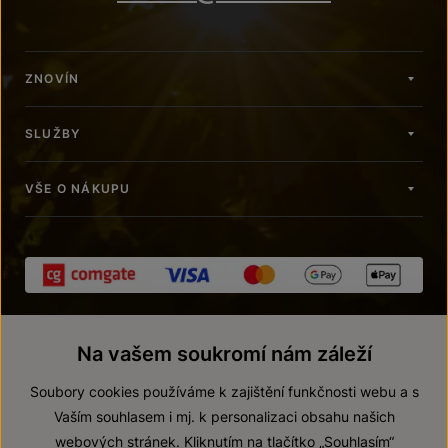
ZNOVÍN
SLUŽBY
VŠE O NÁKUPU
Na vašem soukromí nám záleží
Soubory cookies používáme k zajištění funkčnosti webu a s
Vaším souhlasem i mj. k personalizaci obsahu našich
webových stránek. Kliknutím na tlačítko „Souhlasím“
© 2026 ZNOVÍN ZNOJMO, a. s.