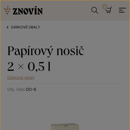
Přeskočit na obsah
Hledat
Košík
DÁRKOVÉ OBALY
Papírový nosič
2 × 0,5 l
Dárkové obaly
Obj. číslo
DO-6