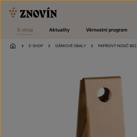
Přeskočit na obsah
E-shop
Aktuality
Věrnostní program
ÚVOD
E-SHOP
DÁRKOVÉ OBALY
PAPÍROVÝ NOSIČ BEZ 