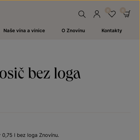
Hledat
Přihlásit
Oblíben
Ko
Naše vína a vinice
O Znovínu
Kontakty
se
osič bez loga
 0,75 l bez loga Znovínu.