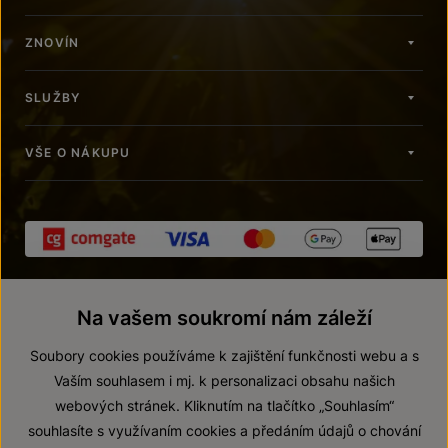
ZNOVÍN
SLUŽBY
VŠE O NÁKUPU
Na vašem soukromí nám záleží
Soubory cookies používáme k zajištění funkčnosti webu a s
Vaším souhlasem i mj. k personalizaci obsahu našich
webových stránek. Kliknutím na tlačítko „Souhlasím“
© 2026 ZNOVÍN ZNOJMO, a. s.
souhlasíte s využívaním cookies a předáním údajů o chování
Vnitřní oznamovací systém (whistleblowing)