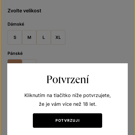
Zvolte velikost
Dámské
S
M
L
XL
Pánské
S
M
Potvrzení
Skladem
Kliknutím na tlačítko níže potvrzujete,
570
že je vám více než 18 let.
Kč
-
POTVRZUJI
DO KOŠÍKU
Při