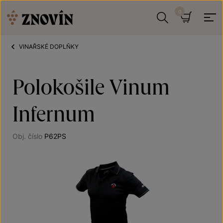
Přeskočit na obsah
Hledat
Košík
VINAŘSKÉ DOPLŇKY
Polokošile Vinum
Infernum
Obj. číslo
P62PS