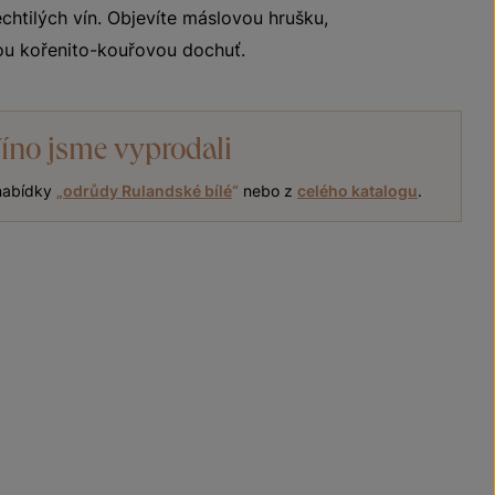
chtilých vín. Objevíte máslovou hrušku,
u kořenito-kouřovou dochuť.
íno jsme vyprodali
 nabídky
„
odrůdy Rulandské bílé
“
nebo z
celého katalogu
.