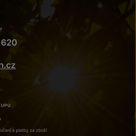
?
 620
n.cz
KUPU
a
učení a platby za zboží