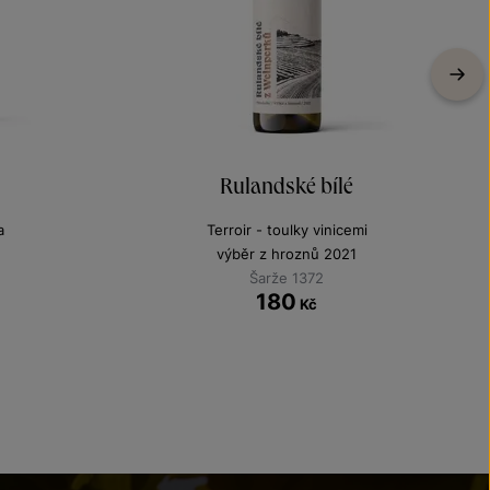
Rulandské bílé
a
Terroir - toulky vinicemi
výběr z hroznů 2021
Šarže 1372
180
Kč