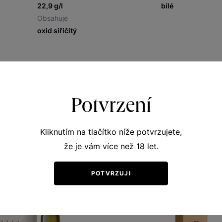
22,9 g/l
bílé
Obsahuje
oxid siřičitý
Potvrzení
Ochutnejte podobná vína
Kliknutím na tlačítko níže potvrzujete,
že je vám více než 18 let.
NELZE ZASLAT
MESSENGEREM
POTVRZUJI