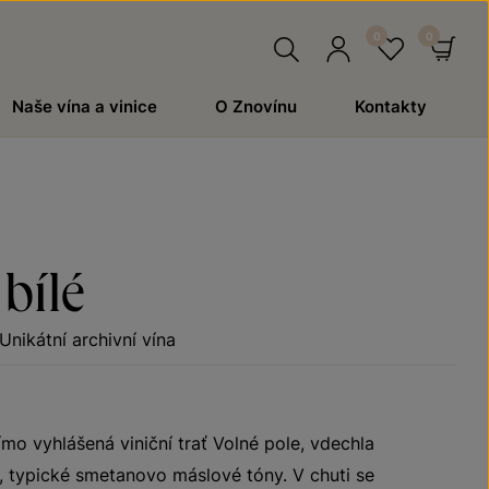
Hledat
Přihlásit
Oblíben
Ko
Naše vína a vinice
O Znovínu
Kontakty
se
bílé
Unikátní archivní vína
ímo vyhlášená viniční trať Volné pole, vdechla
, typické smetanovo máslové tóny. V chuti se