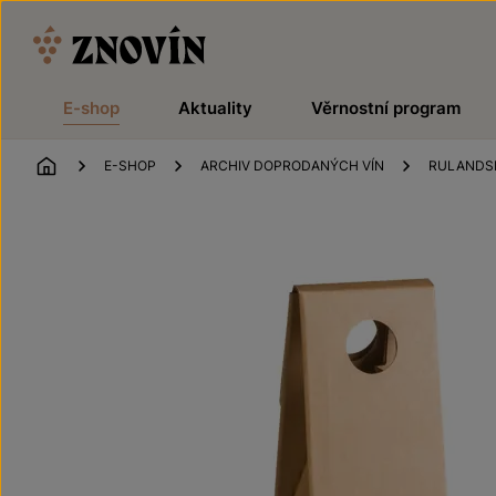
Přeskočit na obsah
E-shop
Aktuality
Věrnostní program
ÚVOD
E-SHOP
ARCHIV DOPRODANÝCH VÍN
RULANDSK