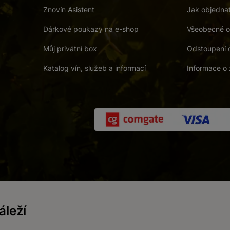
Znovín Asistent
Jak objedna
Dárkové poukazy na e-shop
Všeobecné o
Můj privátní box
Odstoupení 
Katalog vín, služeb a informací
Informace o 
 a. s.
/
Vnitřní oznamovací systém (whistleblowing)
/
Prohlášení o přís
leží
Zákaz prodeje alkoholických nápojů osobám mladším 18 let.
Vytvořil
webProgress