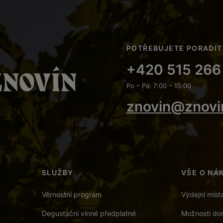
POTŘEBUJETE PORADIT
+420 515 266
Po – Pá: 7:00 – 15:00
znovin@znovi
SLUŽBY
VŠE O NÁ
Věrnostní program
Výdejní míst
Degustační vinné předplatné
Možnosti dor