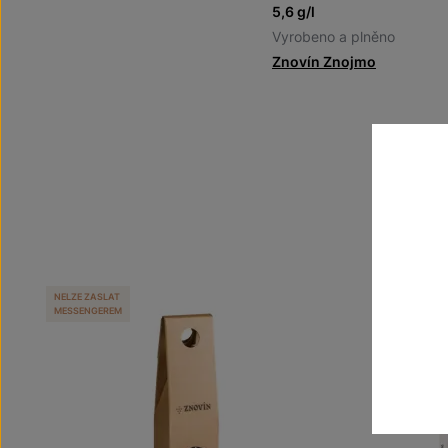
5,6 g/l
Vyrobeno a plněno
Znovín Znojmo
NELZE ZASLAT
MESSENGEREM