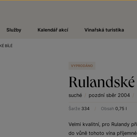
Služby
Kalendář akcí
Vinařská turistika
É BÍLÉ
VYPRODÁNO
Rulandské 
suché
/
pozdní sběr 2004
/
Šarže
334
/
Obsah
0,75 l
Velmi kvalitní, pro Rulandy př
do vůně tohoto vína příjemné