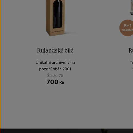
5+1
ZDARM
Rulandské bílé
R
Unikátní archivní vína
T
pozdní sběr 2001
Šarže 75
700
Kč