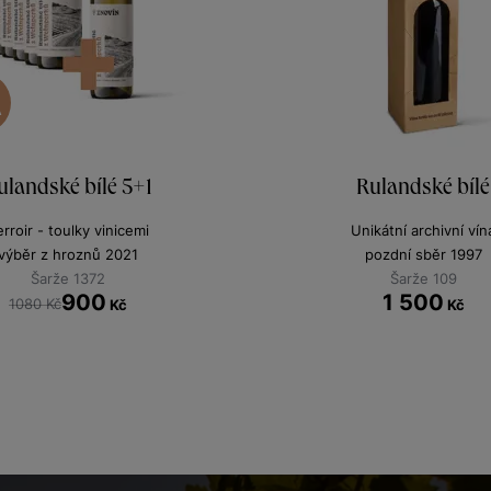
A
ulandské bílé 5+1
Rulandské bílé
erroir - toulky vinicemi
Unikátní archivní vín
výběr z hroznů 2021
pozdní sběr 1997
Šarže 1372
Šarže 109
900
1 500
1080 Kč
Kč
Kč