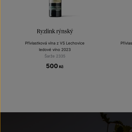
Ryzlink rýnský
Přívlastková vína z VS Lechovice
Přívla
ledové víno 2023
Šarže 2335
500
Kč