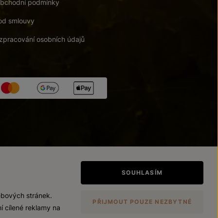
bchodní podmínky
od smlouvy
zpracování osobních údajů
tupnosti
/
Upravit nastavení
SOUHLASÍM
ebových stránek.
PŘIJMOUT POUZE NEZBYTNÉ
í cílené reklamy na