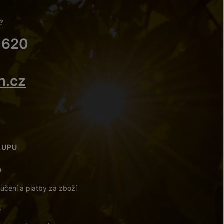
?
 620
n.cz
KUPU
a
učení a platby za zboží
t