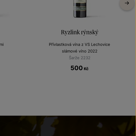
Ryzlink rýnský
mi
Přívlastková vína z VS Lechovice
slámové víno 2022
Šarže 2232
500
Kč