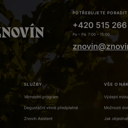
POTŘEBUJETE PORADIT
+420 515 266
Po – Pá: 7:00 – 15:00
znovin@znovi
SLUŽBY
VŠE O NÁ
Věrnostní program
Výdejní míst
Degustační vinné předplatné
Možnosti dor
Znovín Asistent
Jak objedna