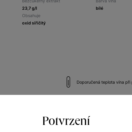
Bezcukerný extrakt
Barva vína
23,7 g/l
bílé
Obsahuje
oxid siřičitý
Doporučená teplota vína při
názrávání 7 až 9 roků od roku
Vhodné k vepřovému
Potvrzení