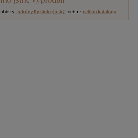
 nabídky
„
odrůdy Ryzlink rýnský
“
nebo z
celého katalogu
.
t