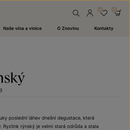
Hledat
Přihlásit
Oblíben
Ko
Naše vína a vinice
O Znovínu
Kontakty
se
nský
3
uky poslední láhev dnešní degustace, která
. Ryzlink rýnský je velmi stará odrůda a stala