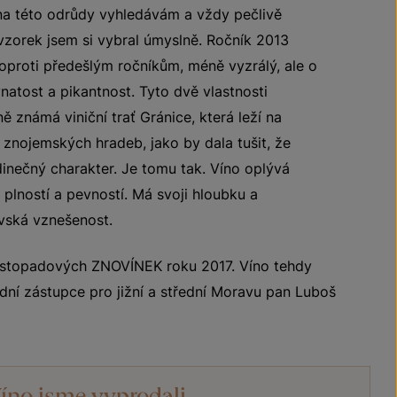
ína této odrůdy vyhledávám a vždy pečlivě
zorek jsem si vybral úmyslně. Ročník 2013
 oproti předešlým ročníkům, méně vyzrálý, ale o
vnatost a pikantnost. Tyto dvě vlastnosti
ě známá viniční trať Gránice, která leží na
znojemských hradeb, jako by dala tušit, že
edinečný charakter. Je tomu tak. Víno oplývá
 plností a pevností. Má svoji hloubku a
ovská vznešenost.
listopadových ZNOVÍNEK roku 2017. Víno tehdy
dní zástupce pro jižní a střední Moravu pan Luboš
íno jsme vyprodali