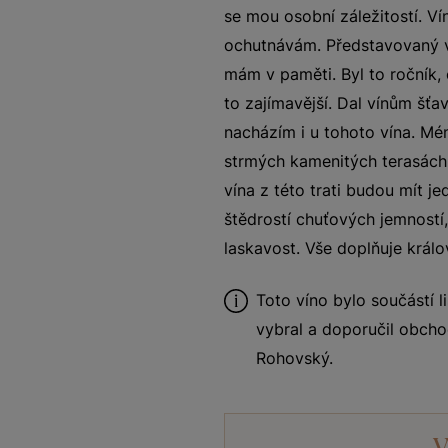
se mou osobní záležitostí. V
ochutnávám. Představovaný v
mám v paměti. Byl to ročník,
to zajímavější. Dal vínům šťa
nacházím i u tohoto vína. Mén
strmých kamenitých terasách 
vína z této trati budou mít j
štědrostí chuťových jemností,
laskavost. Vše doplňuje král
Toto víno bylo součástí 
vybral a doporučil obcho
Rohovský.
V