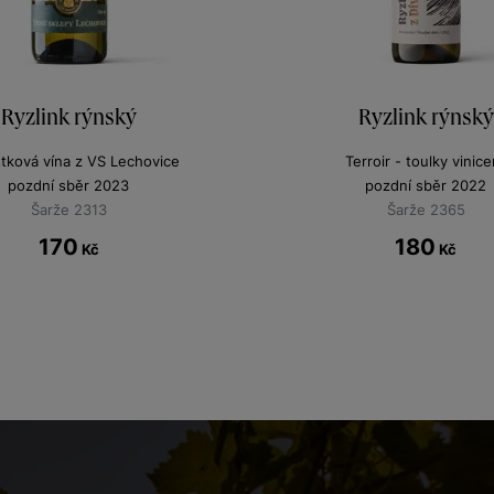
Ryzlink rýnský
Ryzlink rýnský
stková vína z VS Lechovice
Terroir - toulky vinice
pozdní sběr 2023
pozdní sběr 2022
Šarže 2313
Šarže 2365
170
180
Kč
Kč