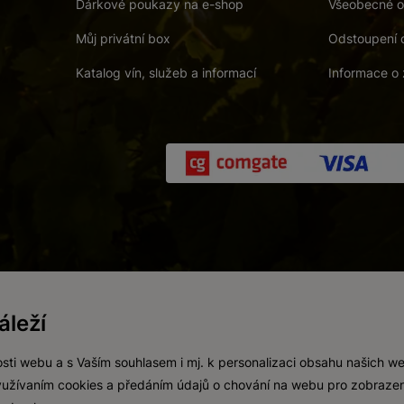
Dárkové poukazy na e-shop
Všeobecné o
Můj privátní box
Odstoupení 
Katalog vín, služeb a informací
Informace o 
 a. s.
/
Vnitřní oznamovací systém (whistleblowing)
/
Prohlášení o přís
leží
Zákaz prodeje alkoholických nápojů osobám mladším 18 let.
Vytvořil
webProgress
sti webu a s Vaším souhlasem i mj. k personalizaci obsahu našich w
 využívaním cookies a předáním údajů o chování na webu pro zobrazen