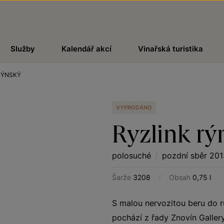
Služby
Kalendář akcí
Vinařská turistika
RÝNSKÝ
VYPRODÁNO
Ryzlink rý
polosuché
/
pozdní sběr 201
Šarže
3208
/
Obsah
0,75 l
S malou nervozitou beru do r
pochází z řady Znovín Gallery