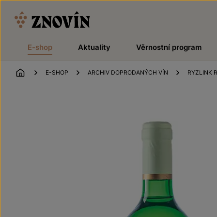
Přeskočit na obsah
E-shop
Aktuality
Věrnostní program
ÚVOD
E-SHOP
ARCHIV DOPRODANÝCH VÍN
RYZLINK 