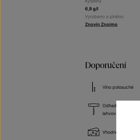
Kyseliny
6,8 g/l
Vyrobeno a plněno
Znovín Znojmo
Doporučení
Víno polosuché
Odhadovaná doba 
lahvování
Vhodné k sýrům