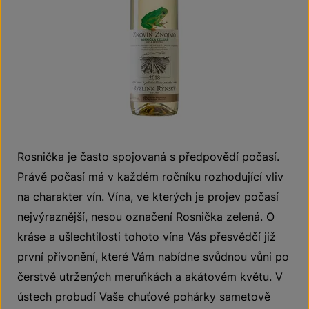
Rosnička je často spojovaná s předpovědí počasí.
Právě počasí má v každém ročníku rozhodující vliv
na charakter vín. Vína, ve kterých je projev počasí
nejvýraznější, nesou označení Rosnička zelená. O
kráse a ušlechtilosti tohoto vína Vás přesvědčí již
první přivonění, které Vám nabídne svůdnou vůni po
čerstvě utržených meruňkách a akátovém květu. V
ústech probudí Vaše chuťové pohárky sametově