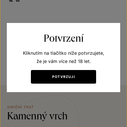
Získaná ocenění
Potvrzení
Stříbrná medaile na „MUNDUS VINI 2019“, Německo
Kliknutím na tlačítko níže potvrzujete,
Pečeť kvality na „AWC VIENNA 2019“ Vídeň, Rakousko
že je vám více než 18 let.
POTVRZUJI
VINIČNÍ TRAŤ
Kamenný vrch