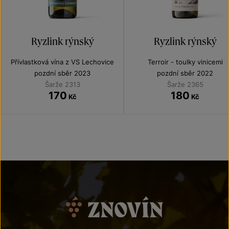
Ryzlink rýnský
Ryzlink rýnský
Přívlastková vína z VS Lechovice
Terroir - toulky vinicemi
pozdní sběr 2023
pozdní sběr 2022
Šarže 2313
Šarže 2365
170
180
Kč
Kč