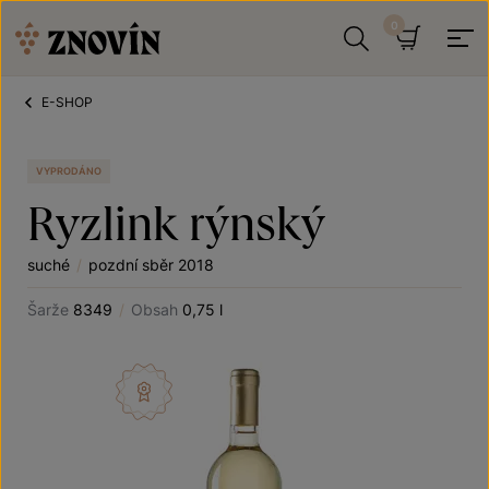
Přeskočit na obsah
Hledat
Košík
E-SHOP
VYPRODÁNO
Ryzlink rýnský
suché
/
pozdní sběr 2018
Šarže
8349
/
Obsah
0,75 l