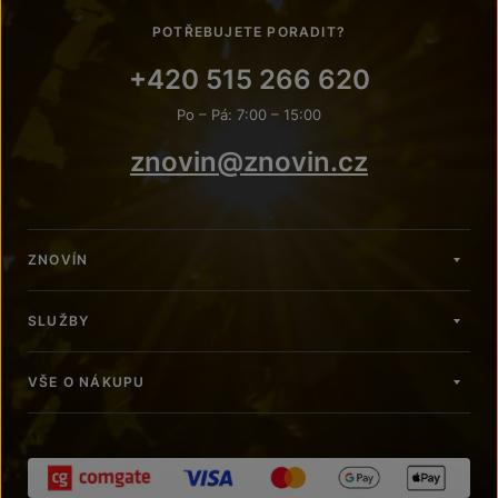
POTŘEBUJETE PORADIT?
+420 515 266 620
Po – Pá: 7:00 – 15:00
znovin@znovin.cz
ZNOVÍN
SLUŽBY
VŠE O NÁKUPU