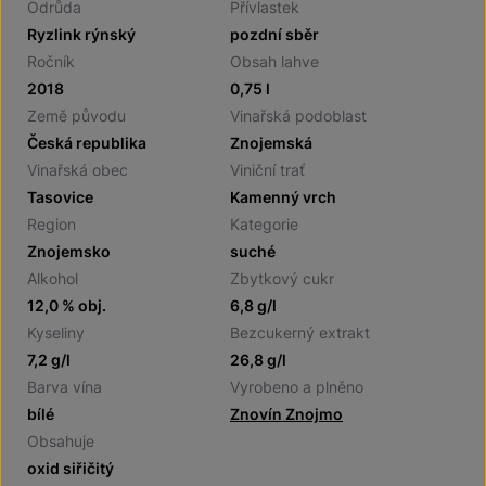
Odrůda
Přívlastek
Ryzlink rýnský
pozdní sběr
Ročník
Obsah lahve
2018
0,75 l
Země původu
Vinařská podoblast
Česká republika
Znojemská
Vinařská obec
Viniční trať
Tasovice
Kamenný vrch
Region
Kategorie
Znojemsko
suché
Alkohol
Zbytkový cukr
12,0 % obj.
6,8 g/l
Kyseliny
Bezcukerný extrakt
7,2 g/l
26,8 g/l
Barva vína
Vyrobeno a plněno
bílé
Znovín Znojmo
Obsahuje
oxid siřičitý