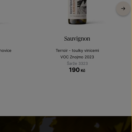
Sauvignon
chovice
Terroir - toulky vinicemi
VOC Znojmo 2023
Šarže 3323
190
Kč