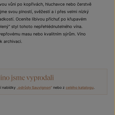
ou vůni po kopřivách, hluchavce nebo čerstvě
me svou plností, svěžestí a i přes velmi nízký
adkostí. Oceníte líbivou příchuť po křupavém
elený" styl tohoto nepřehlédnutelného vína.
vepřovému masu nebo kvalitním sýrům. Víno
 archivaci.
íno jsme vyprodali
ní nabídky
„
odrůdy Sauvignon
“
nebo z
celého katalogu
.