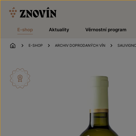
Přeskočit na obsah
E-shop
Aktuality
Věrnostní program
ÚVOD
E-SHOP
ARCHIV DOPRODANÝCH VÍN
SAUVIGN