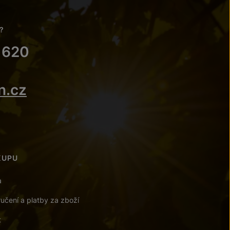
?
 620
n.cz
KUPU
a
učení a platby za zboží
t