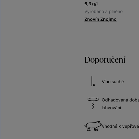
6,3 g/l
Vyrobeno a plněno
Znovín Znojmo
Doporučení
Víno suché
Odhadovaná doba 
lahvování
Vhodné k vepřov