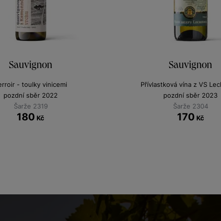
Sauvignon
Sauvignon
erroir - toulky vinicemi
Přívlastková vína z VS Le
pozdní sběr 2022
pozdní sběr 2023
Šarže 2319
Šarže 2304
180
170
Kč
Kč