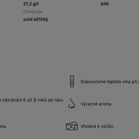
21,2 g/l
bílé
Obsahuje
oxid siřičitý
Doporučená teplota vína při
názrávání 6 až 8 roků od roku
Výrazné aroma
ému
Vhodné k sýrům