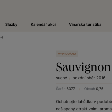
Služby
Kalendář akcí
Vinařská turistika
ON
VYPRODÁNO
Sauvignon
suché
/
pozdní sběr 2016
Šarže
6377
/
Obsah
0,75 l
Ochutnejte lahůdku v podobě
našlapaný atraktivními aroma