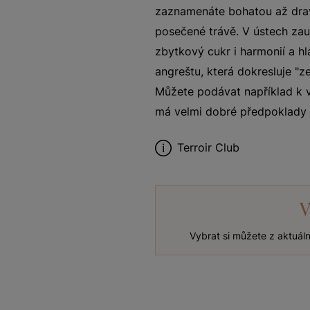
zaznamenáte bohatou až drav
posečené trávě. V ústech zauj
zbytkový cukr i harmonií a hl
angreštu, která dokresluje "z
Můžete podávat například k 
má velmi dobré předpoklady k
Terroir Club
V
Vybrat si můžete z aktuál