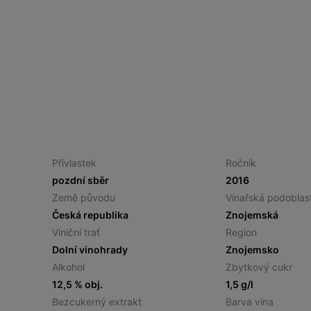
Přívlastek
Ročník
pozdní sběr
2016
Země původu
Vinařská podoblas
Česká republika
Znojemská
Viniční trať
Region
Dolní vinohrady
Znojemsko
Alkohol
Zbytkový cukr
12,5 % obj.
1,5 g/l
Bezcukerný extrakt
Barva vína