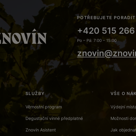
POTŘEBUJETE PORADIT
+420 515 266
Po – Pá: 7:00 – 15:00
znovin@znovi
SLUŽBY
VŠE O NÁ
Věrnostní program
Výdejní míst
Degustační vinné předplatné
Možnosti dor
Znovín Asistent
Jak objedna