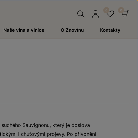
Hledat
Přihlásit
Oblíben
Ko
Naše vína a vinice
O Znovínu
Kontakty
se
 suchého Sauvignonu, který je doslova
tickými i chuťovými projevy. Po přivonění