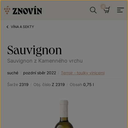
Přeskočit na obsah
Hledat
Košík
VÍNA A SEKTY
Sauvignon
Sauvignon z Kamenného vrchu
suché
/
pozdní sběr 2022
/
Terroir - toulky vinicemi
Šarže
2319
/
Obj. číslo
Z 2319
/
Obsah
0,75 l