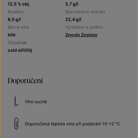
12,5 % obj.
5,7 g/l
Kyseliny
Bezcukerný extrakt
6,5 g/l
22,4 g/l
Barva vína
Vyrobeno a plněno
bílé
Znovín Znojmo
Obsahuje
oxid siřičitý
Doporučení
Víno suché
Doporučená teplota vína při podávání 10–12 °C