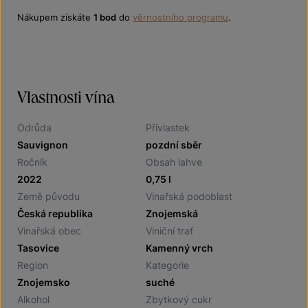
Nákupem získáte
1 bod
do
věrnostního programu
.
Vlastnosti vína
Odrůda
Přívlastek
Sauvignon
pozdní sběr
Ročník
Obsah lahve
2022
0,75 l
Země původu
Vinařská podoblast
Česká republika
Znojemská
Vinařská obec
Viniční trať
Tasovice
Kamenný vrch
Region
Kategorie
Znojemsko
suché
Alkohol
Zbytkový cukr