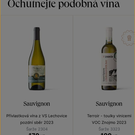
Ochutnejte podobná vína
Sauvignon
Sauvignon
Přívlastková vína z VS Lechovice
Terroir - toulky vinicemi
pozdní sběr 2023
VOC Znojmo 2023
Šarže 2304
Šarže 3323