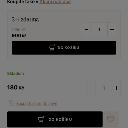
Koupíte také v
Akční nabídce
5+1 zdarma
-
+
1080 Kč
900
Kč
DO KOŠÍKU
Skladem
180
Kč
-
Koupit karton (6 lahví)
DO KOŠÍKU
Při