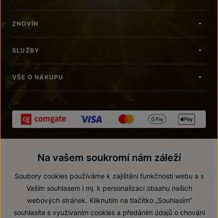
ZNOVÍN
SLUŽBY
VŠE O NÁKUPU
Na vašem soukromí nám záleží
Soubory cookies používáme k zajištění funkčnosti webu a s
Vaším souhlasem i mj. k personalizaci obsahu našich
webových stránek. Kliknutím na tlačítko „Souhlasím“
© 2026 ZNOVÍN ZNOJMO, a. s.
souhlasíte s využívaním cookies a předáním údajů o chování