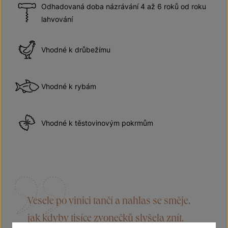
Odhadovaná doba názrávání 4 až 6 roků od roku
lahvování
Vhodné k drůbežímu
Vhodné k rybám
Vhodné k těstovinovým pokrmům
Vesele po vinici tančí a nahlas se směje,
jak kdyby tisíce zvonečků slyšela znít.