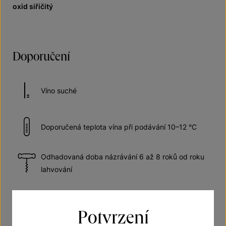
oxid siřičitý
Doporučení
Víno suché
Doporučená teplota vína při podávání 10–12 °C
Odhadovaná doba názrávání 6 až 8 roků od roku
lahvování
Výrazné aroma
Potvrzení