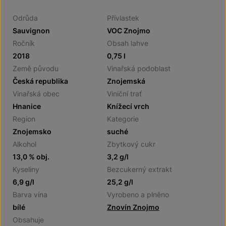
Odrůda
Přívlastek
Sauvignon
VOC Znojmo
Ročník
Obsah lahve
2018
0,75 l
Země původu
Vinařská podoblast
Česká republika
Znojemská
Vinařská obec
Viniční trať
Hnanice
Knížecí vrch
Region
Kategorie
Znojemsko
suché
Alkohol
Zbytkový cukr
13,0 % obj.
3,2 g/l
Kyseliny
Bezcukerný extrakt
6,9 g/l
25,2 g/l
Barva vína
Vyrobeno a plněno
bílé
Znovín Znojmo
Obsahuje