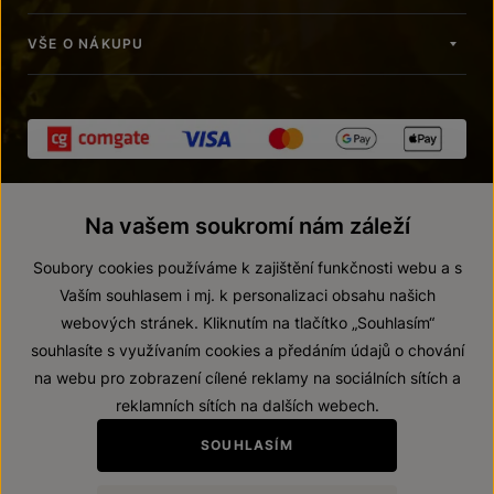
VŠE O NÁKUPU
Na vašem soukromí nám záleží
Soubory cookies používáme k zajištění funkčnosti webu a s
Vaším souhlasem i mj. k personalizaci obsahu našich
webových stránek. Kliknutím na tlačítko „Souhlasím“
© 2026 ZNOVÍN ZNOJMO, a. s.
souhlasíte s využívaním cookies a předáním údajů o chování
Vnitřní oznamovací systém (whistleblowing)
na webu pro zobrazení cílené reklamy na sociálních sítích a
Prohlášení o přístupnosti
reklamních sítích na dalších webech.
Upravit nastavení
SOUHLASÍM
Zákaz prodeje alkoholických nápojů osobám mladším 18 let.