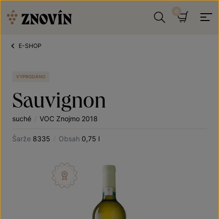
Přeskočit na obsah
Hledat
Košík
E-SHOP
VYPRODÁNO
Sauvignon
suché
/
VOC Znojmo 2018
Šarže
8335
/
Obsah
0,75 l