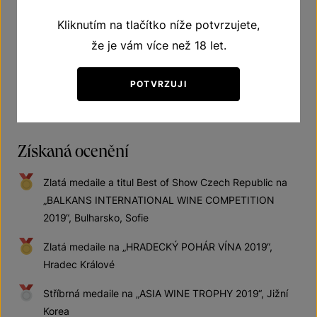
Vhodné k drůbežímu
Kliknutím na tlačítko níže potvrzujete,
že je vám více než 18 let.
Vhodné k rybám
POTVRZUJI
Získaná ocenění
Zlatá medaile a titul Best of Show Czech Republic na
„BALKANS INTERNATIONAL WINE COMPETITION
2019“, Bulharsko, Sofie
Zlatá medaile na „HRADECKÝ POHÁR VÍNA 2019“,
Hradec Králové
Stříbrná medaile na „ASIA WINE TROPHY 2019“, Jižní
Korea