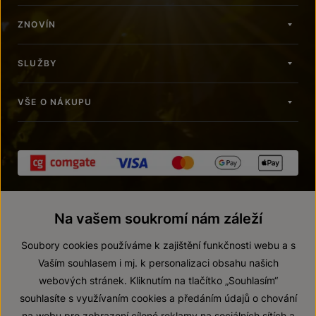
ZNOVÍN
SLUŽBY
VŠE O NÁKUPU
Na vašem soukromí nám záleží
Soubory cookies používáme k zajištění funkčnosti webu a s
Vaším souhlasem i mj. k personalizaci obsahu našich
webových stránek. Kliknutím na tlačítko „Souhlasím“
© 2026 ZNOVÍN ZNOJMO, a. s.
souhlasíte s využívaním cookies a předáním údajů o chování
Vnitřní oznamovací systém (whistleblowing)
na webu pro zobrazení cílené reklamy na sociálních sítích a