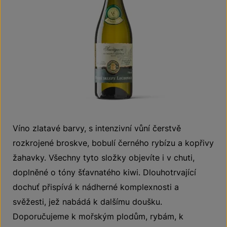
Víno zlatavé barvy, s intenzivní vůní čerstvě
rozkrojené broskve, bobulí černého rybízu a kopřivy
žahavky. Všechny tyto složky objevíte i v chuti,
doplněné o tóny šťavnatého kiwi. Dlouhotrvající
dochuť přispívá k nádherné komplexnosti a
svěžesti, jež nabádá k dalšímu doušku.
Doporučujeme k mořským plodům, rybám, k