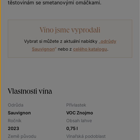
těstovinám se smetanovými omáčkami.
Víno jsme vyprodali
Vybrat si můžete z aktuální nabídky
„
odrůdy
Sauvignon
“
nebo z
celého katalogu
.
Vlastnosti vína
Odrůda
Přívlastek
Sauvignon
VOC Znojmo
Ročník
Obsah lahve
2023
0,75 l
Země původu
Vinařská podoblast