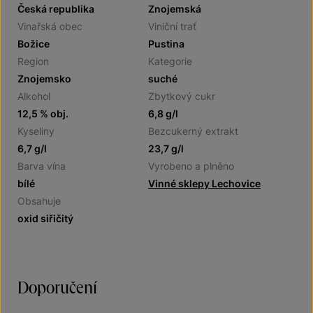
Česká republika
Znojemská
Vinařská obec
Viniční trať
Božice
Pustina
Region
Kategorie
Znojemsko
suché
Alkohol
Zbytkový cukr
12,5 % obj.
6,8 g/l
Kyseliny
Bezcukerný extrakt
6,7 g/l
23,7 g/l
Barva vína
Vyrobeno a plněno
bílé
Vinné sklepy Lechovice
Obsahuje
oxid siřičitý
Doporučení