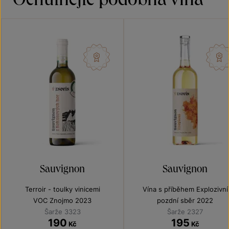
Sauvignon
Sauvignon
Terroir - toulky vinicemi
Vína s příběhem Explozivní
Sauvignony
VOC Znojmo 2023
pozdní sběr 2022
Šarže 3323
Šarže 2327
190
195
Kč
Kč