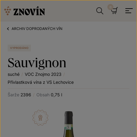
Přeskočit na obsah
Hledat
Košík
ARCHIV DOPRODANÝCH VÍN
VYPRODÁNO
Sauvignon
suché
/
VOC Znojmo 2023
/
Přívlastková vína z VS Lechovice
Šarže
2396
/
Obsah
0,75 l