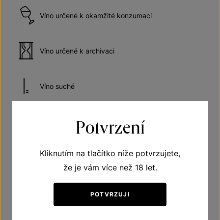
Víno určené k okamžité konzumaci
Víno určené k archivaci
Víno suché
Potvrzení
Doporučená teplota vína při podávání 10–12 °C
Kliknutím na tlačítko níže potvrzujete,
Vhodné k rybám
že je vám více než 18 let.
Vhodné k mořským specialitám
POTVRZUJI