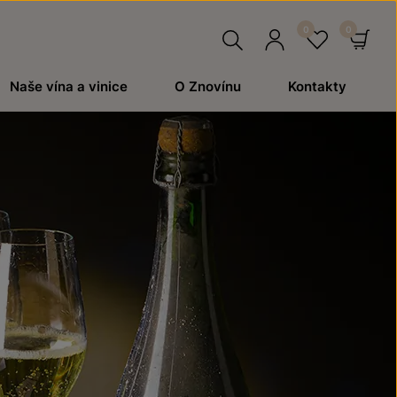
Hledat
Přihlásit
Oblíben
Ko
Naše vína a vinice
O Znovínu
Kontakty
se