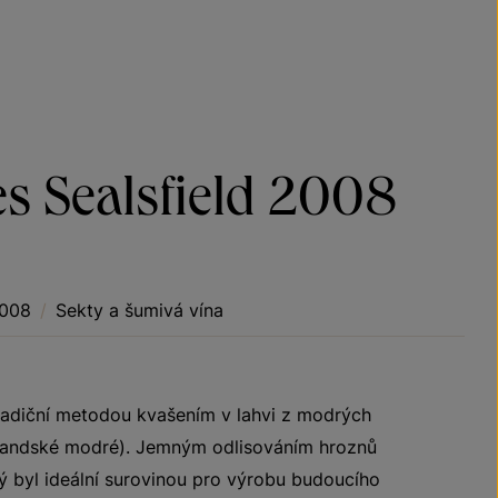
es Sealsfield 2008
2008
/
Sekty a šumivá vína
tradiční metodou kvašením v lahvi z modrých
ulandské modré). Jemným odlisováním hroznů
rý byl ideální surovinou pro výrobu budoucího