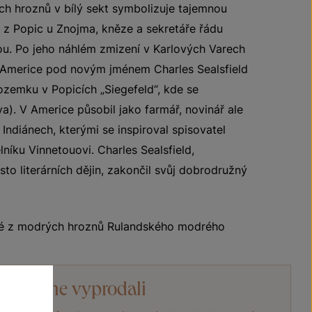
h hroznů v bílý sekt symbolizuje tajemnou
 z Popic u Znojma, kněze a sekretáře řádu
u. Po jeho náhlém zmizení v Karlových Varech
v Americe pod novým jménem Charles Sealsfield
emku v Popicích „Siegefeld“, kde se
a). V Americe působil jako farmář, novinář ale
Indiánech, kterými se inspiroval spisovatel
níku Vinnetouovi. Charles Sealsfield,
o literárních dějin, zakončil svůj dobrodružný
né z modrých hroznů Rulandského modrého
íno jsme vyprodali