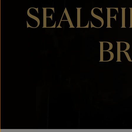
SEALSF
B