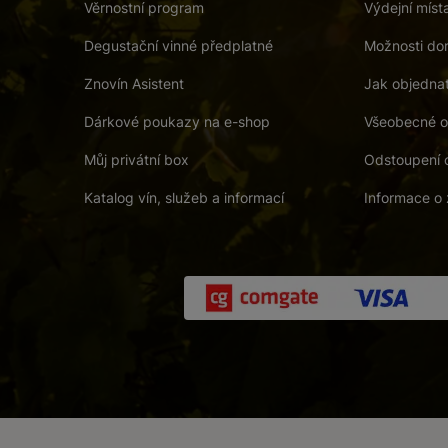
Věrnostní program
Výdejní míst
Degustační vinné předplatné
Možnosti dor
Znovín Asistent
Jak objedna
Dárkové poukazy na e-shop
Všeobecné o
Můj privátní box
Odstoupení 
Katalog vín, služeb a informací
Informace o 
 a. s.
/
Vnitřní oznamovací systém (whistleblowing)
/
Prohlášení o přís