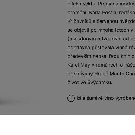
bílého sektu. Proměna modrýc
proměnu Karla Postla, rodáka
Křižovníků s červenou hvězdo
se objevil po mnoha letech 
(pseudonym odvozoval od poz
odedávna pěstovala vinná rév
především napsal řadu knih o 
Karel May v románech o náčel
přezdívaný Hrabě Monte Christ
život ve Švýcarsku.
bílé šumivé víno vyrobe
V