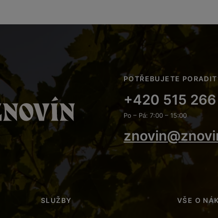
POTŘEBUJETE PORADIT
+420 515 266
Po – Pá: 7:00 – 15:00
znovin@znovi
SLUŽBY
VŠE O NÁ