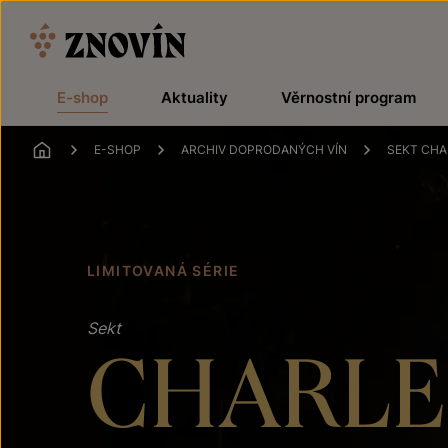
Přeskočit na obsah
E-shop
Aktuality
Věrnostní program
ÚVOD
E-SHOP
ARCHIV DOPRODANÝCH VÍN
SEKT CHA
LIMITOVANÁ SÉRIE
Sekt
CHARLE