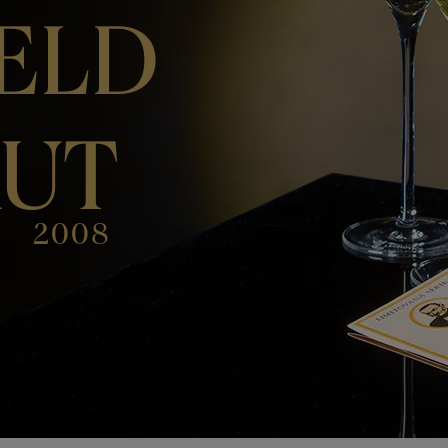
IELD
RUT
2008