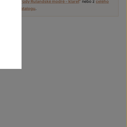
 nabídky
„
odrůdy Rulandské modré - klaret
“
nebo z
celého
katalogu
.