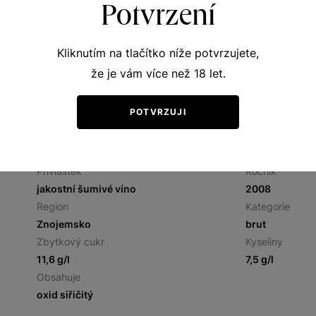
Potvrzení
Vybrat si můžete z aktuální
Kliknutím na tlačítko níže potvrzujete,
že je vám více než 18 let.
POTVRZUJI
Přívlastek
Ročník
jakostní šumivé víno
2008
Region
Kategorie
Znojemsko
brut
Zbytkový cukr
Kyseliny
11,6 g/l
7,5 g/l
Obsahuje
oxid siřičitý