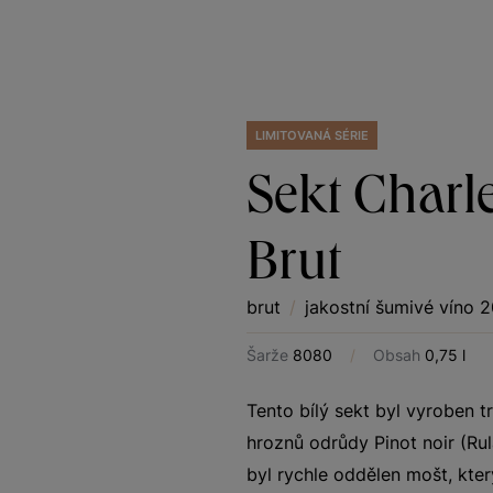
LIMITOVANÁ SÉRIE
Sekt Charl
Brut
brut
/
jakostní šumivé víno 
Šarže
8080
/
Obsah
0,75 l
Tento bílý sekt byl vyroben 
hroznů odrůdy Pinot noir (R
byl rychle oddělen mošt, kte