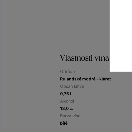
Vlastnosti vína
Odrůda
Rulandské modré - klaret
Obsah lahve
0,75 l
Alkohol
13,0 %
Barva vína
bílé