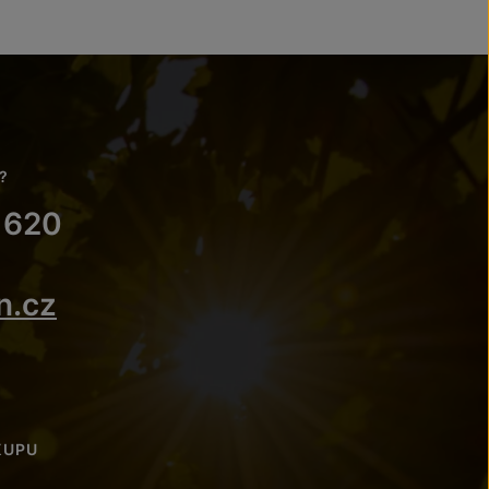
?
 620
n.cz
KUPU