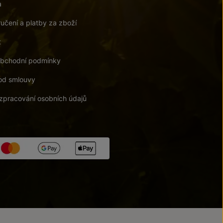
a
učení a platby za zboží
t
bchodní podmínky
od smlouvy
zpracování osobních údajů
tupnosti
/
Upravit nastavení