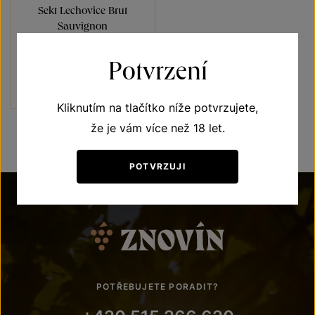
Sekt Lechovice Brut
Sauvignon
Sekty a šumivá vína
Potvrzení
jakostní šumivé víno 2021
Šarže 2158
900
Kč
Kliknutím na tlačítko níže potvrzujete,
že je vám více než 18 let.
POTVRZUJI
POTŘEBUJETE PORADIT?