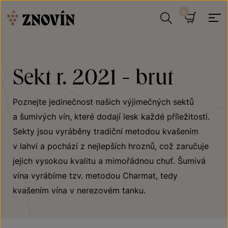
Přeskočit na obsah
Hledat
Košík
Sekt r. 2021 - brut
Poznejte jedinečnost našich výjimečných sektů
a šumivých vín, které dodají lesk každé příležitosti.
Sekty jsou vyráběny tradiční metodou kvašením
v lahvi a pochází z nejlepších hroznů, což zaručuje
jejich vysokou kvalitu a mimořádnou chuť. Šumivá
vína vyrábíme tzv. metodou Charmat, tedy
kvašením vína v nerezovém tanku.