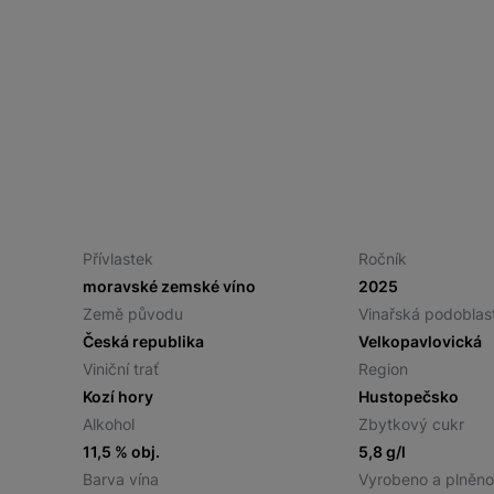
Přívlastek
Ročník
moravské zemské víno
2025
Země původu
Vinařská podoblas
Česká republika
Velkopavlovická
Viniční trať
Region
Kozí hory
Hustopečsko
Alkohol
Zbytkový cukr
11,5 % obj.
5,8 g/l
Barva vína
Vyrobeno a plněn