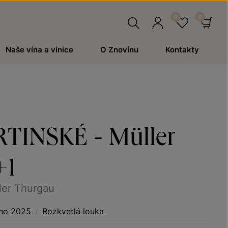
Hledat
Přihlásit
Oblíben
Ko
Naše vína a vinice
O Znovínu
Kontakty
se
INSKÉ - Müller
+1
er Thurgau
no 2025
/
Rozkvetlá louka