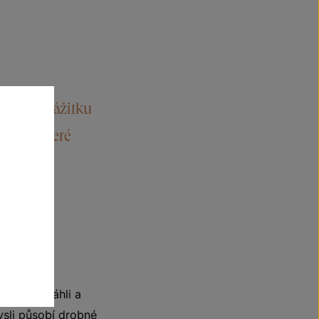
uťovém zážitku
mládí, které
me opět sáhli a
ysli působí drobné