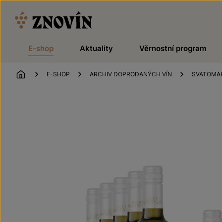
Přeskočit na obsah
E-shop
Aktuality
Věrnostní program
ÚVOD
E-SHOP
ARCHIV DOPRODANÝCH VÍN
SVATOMAR