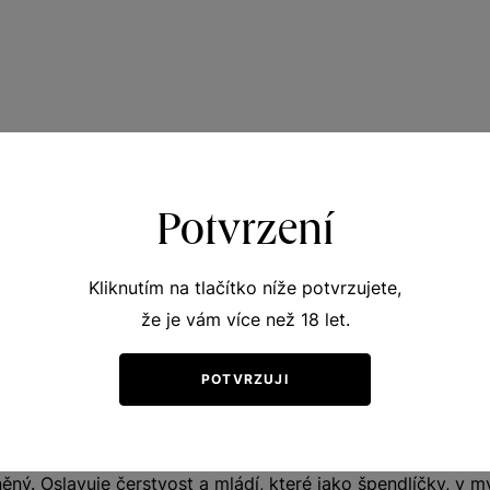
e konečně v láhvi. Nebyl vůbec promarněný. Po ch
 a výsledek je zde rozjasněný. Oslavuje čerstvost a 
Potvrzení
, v mysli působí drobné perličky.
Kliknutím na tlačítko níže potvrzujete,
že je vám více než 18 let.
POTVRZUJI
ě v láhvi. Nebyl vůbec promarněný. Po chuťovém zážitku js
ěný. Oslavuje čerstvost a mládí, které jako špendlíčky, v m