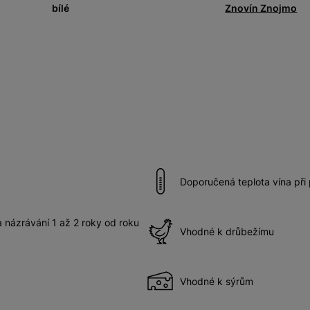
bílé
Znovín Znojmo
Doporučená teplota vína při
názrávání 1 až 2 roky od roku
Vhodné k drůbežímu
Vhodné k sýrům