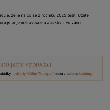
uje, že je na co se z ročníku 2025 těšit. Užijte
teré je příjemně ovocné a atraktivní ve vůni i
íno jsme vyprodali
 nabídky
„
odrůdy Müller Thurgau
“
nebo z
celého katalogu
.