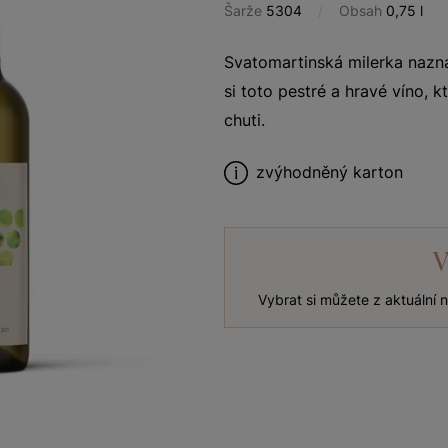
Šarže
5304
/
Obsah
0,75 l
Svatomartinská milerka naznač
si toto pestré a hravé víno, k
chuti.
zvýhodněný karton
V
Vybrat si můžete z aktuální