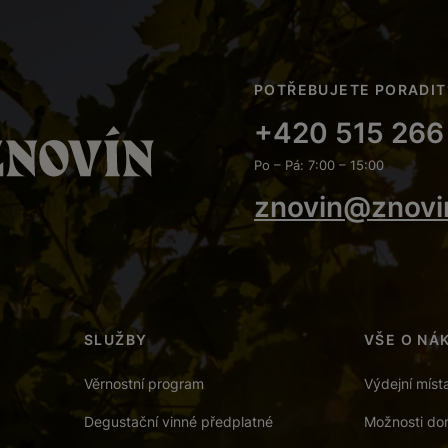
POTŘEBUJETE PORADIT
+420 515 266
Po – Pá: 7:00 – 15:00
znovin@znovi
SLUŽBY
VŠE O NÁ
Věrnostní program
Výdejní míst
Degustační vinné předplatné
Možnosti dor