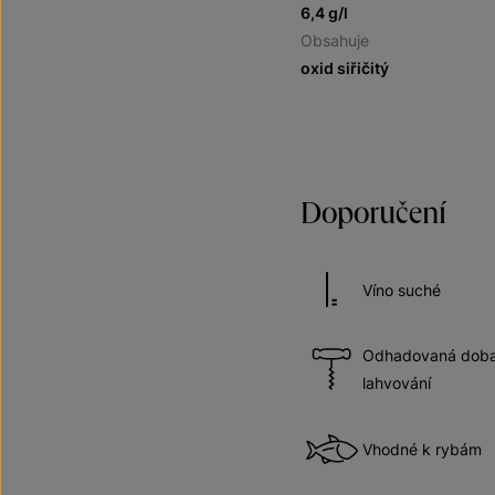
6,4 g/l
Obsahuje
oxid siřičitý
Doporučení
Víno suché
Odhadovaná doba 
lahvování
Vhodné k rybám