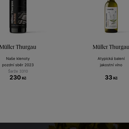
Müller Thurgau
Müller Thurga
Naše klenoty
Atypická balení
pozdní sběr 2023
jakostní víno
Šarže 3310
230
33
Kč
Kč