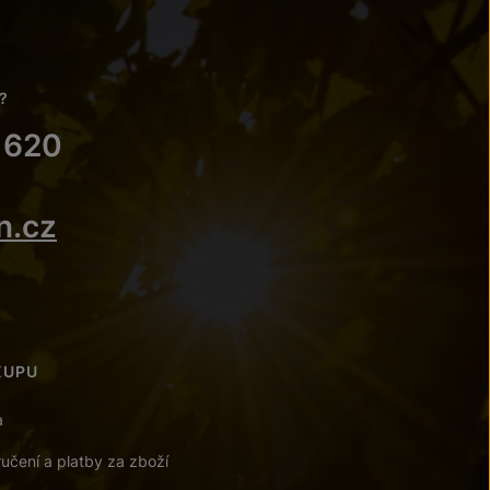
?
 620
n.cz
KUPU
a
učení a platby za zboží