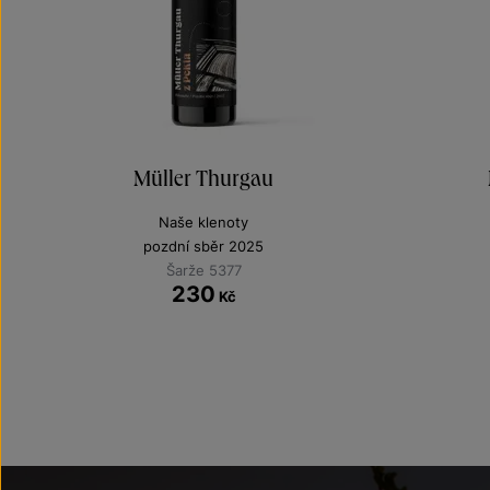
Müller Thurgau
Naše klenoty
pozdní sběr 2025
Šarže 5377
230
Kč