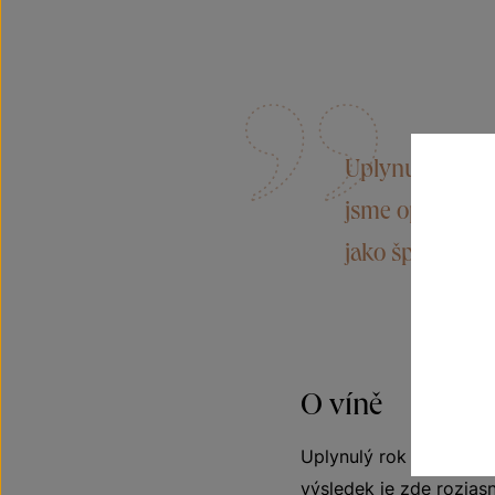
Uplynulý rok j
jsme opět sáhli
jako špendlíčky
O víně
Uplynulý rok je konečn
výsledek je zde rozjasn