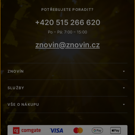
POTŘEBUJETE PORADIT?
+420 515 266 620
Po – Pá: 7:00 – 15:00
znovin@znovin.cz
ZNOVÍN
SLUŽBY
VŠE O NÁKUPU