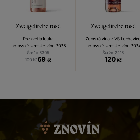
Zweigeltrebe rosé
Zweigeltrebe rosé
Rozkvetlá louka
Zemská vína z VS Lechovic
moravské zemské víno 2025
moravské zemské víno 202
Šarže 5305
Šarže 2415
69
120
100 Kč
Kč
Kč