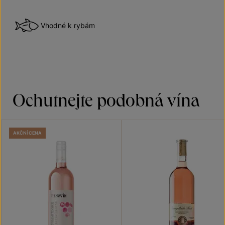
Vhodné k rybám
Ochutnejte podobná vína
AKČNÍ CENA