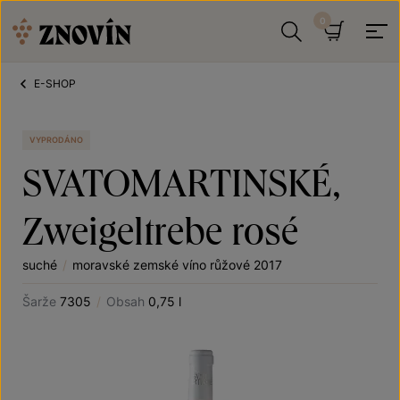
Přeskočit na obsah
Hledat
Košík
E-SHOP
VYPRODÁNO
SVATOMARTINSKÉ,
Zweigeltrebe rosé
suché
/
moravské zemské víno růžové 2017
Šarže
7305
/
Obsah
0,75 l