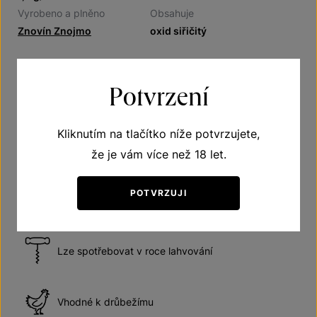
Vyrobeno a plněno
Obsahuje
Znovín Znojmo
oxid siřičitý
Potvrzení
Doporučení
Kliknutím na tlačítko níže potvrzujete,
Víno suché
že je vám více než 18 let.
POTVRZUJI
Doporučená teplota vína při podávání 10–12 °C
Lze spotřebovat v roce lahvování
Vhodné k drůbežímu