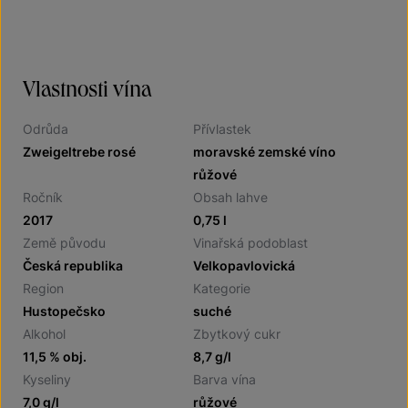
Vlastnosti vína
Odrůda
Přívlastek
Zweigeltrebe rosé
moravské zemské víno
růžové
Ročník
Obsah lahve
2017
0,75 l
Země původu
Vinařská podoblast
Česká republika
Velkopavlovická
Region
Kategorie
Hustopečsko
suché
Alkohol
Zbytkový cukr
11,5 % obj.
8,7 g/l
Kyseliny
Barva vína
7,0 g/l
růžové