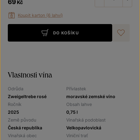
69
Kč
Koupit karton (6 lahví)
DO KOŠÍKU
Při
Vlastnosti vína
Odrůda
Přívlastek
Zweigeltrebe rosé
moravské zemské víno
Ročník
Obsah lahve
2025
0,75 l
Země původu
Vinařská podoblast
Česká republika
Velkopavlovická
Vinařská obec
Viniční trať