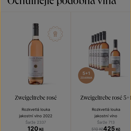
Ochutnejte podobná vína
5+1
ZDARMA
Zweigeltrebe rosé
Zweigeltrebe rosé 5+
Rozkvetlá louka
Rozkvetlá louka
jakostní víno 2022
jakostní víno
Šarže 2337
Šarže 713
120
425
510 Kč
Kč
Kč