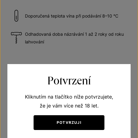
Doporučená teplota vína při podávání 8–10 °C
Odhadovaná doba názrávání 1 až 2 roky od roku
lahvování
Potvrzení
Představte si rok, který je za námi. Bude
sladký? Promítají se do něj úspěchy i
Kliknutím na tlačítko níže potvrzujete,
zklamání? Tento ročník je pro zrcadla
že je vám více než 18 let.
jako zrozený. A společně s vámi vytváří
POTVRZUJI
intenzivní zážitek, krásnou chutí
zkrocený.