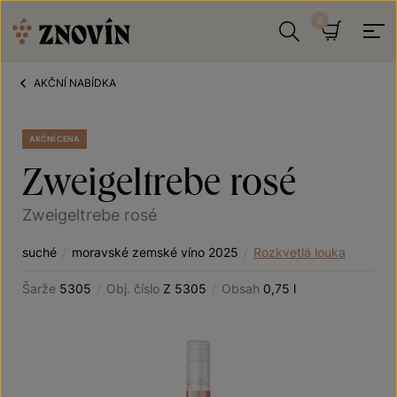
Přeskočit na obsah
Hledat
Košík
AKČNÍ NABÍDKA
AKČNÍ CENA
Zweigeltrebe rosé
Zweigeltrebe rosé
suché
/
moravské zemské víno 2025
/
Rozkvetlá louka
Šarže
5305
/
Obj. číslo
Z 5305
/
Obsah
0,75 l