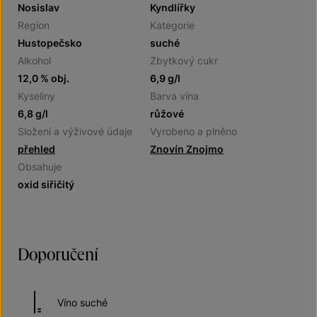
Nosislav
Kyndlířky
Region
Kategorie
Hustopečsko
suché
Alkohol
Zbytkový cukr
12,0 % obj.
6,9 g/l
Kyseliny
Barva vína
6,8 g/l
růžové
Složení a výživové údaje
Vyrobeno a plněno
přehled
Znovín Znojmo
Obsahuje
oxid siřičitý
Doporučení
Víno suché