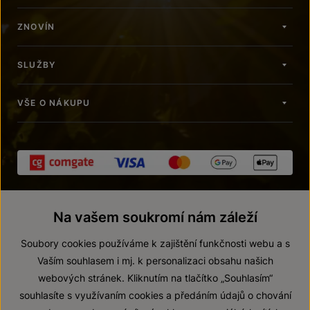
ZNOVÍN
SLUŽBY
VŠE O NÁKUPU
Na vašem soukromí nám záleží
Soubory cookies používáme k zajištění funkčnosti webu a s
Vaším souhlasem i mj. k personalizaci obsahu našich
webových stránek. Kliknutím na tlačítko „Souhlasím“
© 2026 ZNOVÍN ZNOJMO, a. s.
souhlasíte s využívaním cookies a předáním údajů o chování
Vnitřní oznamovací systém (whistleblowing)