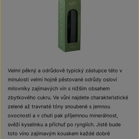
Velmi pěkný a odrůdově typický zástupce této v
minulosti velmi hojně pěstované odrůdy osloví
milovníky zajímavých vín s nižším obsahem
zbytkového cukru. Ve vůni najdete charakteristické
zelené až travnaté tóny snoubené s jemnou
ovocností a v chuti pak příjemnou minerálnost,
svěží kyselinku a příchuť po rynglích. Jistě bude
toto víno zajímavým kouskem každé dobré