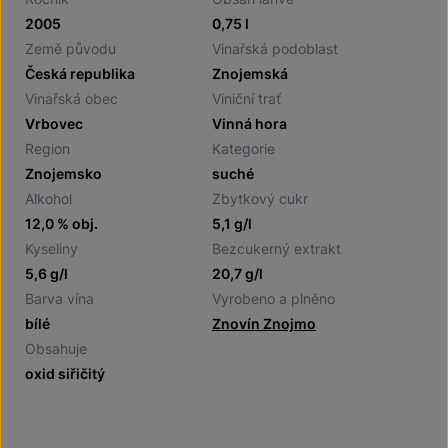
2005
0,75 l
Země původu
Vinařská podoblast
Česká republika
Znojemská
Vinařská obec
Viniční trať
Vrbovec
Vinná hora
Region
Kategorie
Znojemsko
suché
Alkohol
Zbytkový cukr
12,0 % obj.
5,1 g/l
Kyseliny
Bezcukerný extrakt
5,6 g/l
20,7 g/l
Barva vína
Vyrobeno a plněno
bílé
Znovín Znojmo
Obsahuje
oxid siřičitý