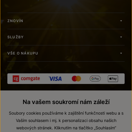
ZNOVÍN
SLUŽBY
VŠE O NÁKUPU
Na vašem soukromí nám záleží
Soubory cookies používáme k zajištění funkčnosti webu a s
Vaším souhlasem i mj. k personalizaci obsahu našich
webových stránek. Kliknutím na tlačítko „Souhlasím“
© 2026 ZNOVÍN ZNOJMO, a. s.