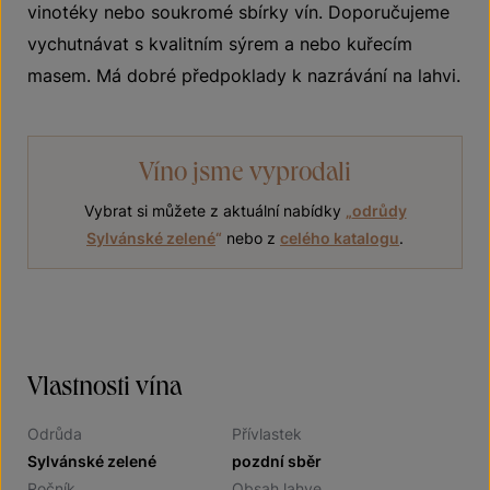
vinotéky nebo soukromé sbírky vín. Doporučujeme
vychutnávat s kvalitním sýrem a nebo kuřecím
masem. Má dobré předpoklady k nazrávání na lahvi.
Víno jsme vyprodali
Vybrat si můžete z aktuální nabídky
„
odrůdy
Sylvánské zelené
“
nebo z
celého katalogu
.
Vlastnosti vína
Odrůda
Přívlastek
Sylvánské zelené
pozdní sběr
Ročník
Obsah lahve