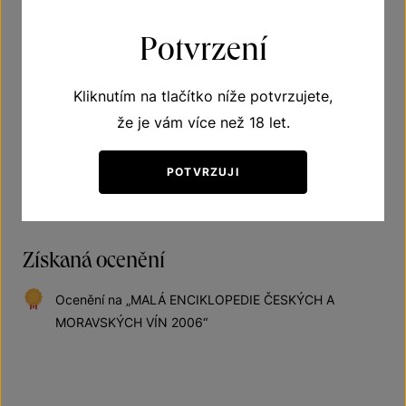
Doporučení
Potvrzení
Víno suché
Kliknutím na tlačítko níže potvrzujete,
že je vám více než 18 let.
Doporučená teplota vína při podávání 10–12 °C
POTVRZUJI
Získaná ocenění
Ocenění na „MALÁ ENCIKLOPEDIE ČESKÝCH A
MORAVSKÝCH VÍN 2006“