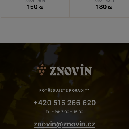
Šarže 2514
Šarže 4341
150
180
Kč
Kč
POTŘEBUJETE PORADIT?
+420 515 266 620
Po – Pá: 7:00 – 15:00
znovin@znovin.cz