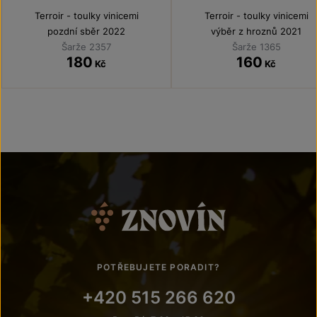
Terroir - toulky vinicemi
Terroir - toulky vinicemi
pozdní sběr 2022
výběr z hroznů 2021
Šarže 2357
Šarže 1365
180
160
Kč
Kč
POTŘEBUJETE PORADIT?
+420 515 266 620