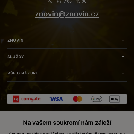
Po – Pá: 7:00 – 15:00
znovin@znovin.cz
ZNOVÍN
SLUŽBY
VŠE O NÁKUPU
Na vašem soukromí nám záleží
Soubory cookies používáme k zajištění funkčnosti webu a s