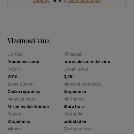
červený
“
nebo z
celého katalogu
.
Vlastnosti vína
Odrůda
Přívlastek
Tramín červený
moravské zemské víno
Ročník
Obsah lahve
2015
0,75 l
Země původu
Vinařská podoblast
Česká republika
Znojemská
Vinařská obec
Viniční trať
Miroslavské Knínice
Stará hora
Region
Kategorie
Znojemsko
polosladké
Alkohol
Zbytkový cukr