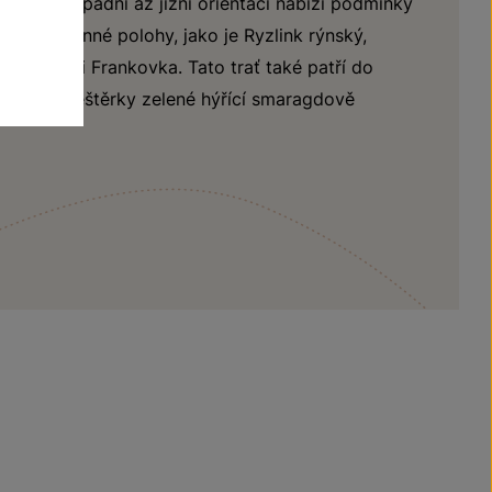
a jihozápadní až jižní orientaci nabízí podmínky
eplé a slunné polohy, jako je Ryzlink rýnský,
červený či Frankovka. Tato trať také patří do
mi krásné ještěrky zelené hýřící smaragdově