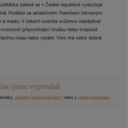
 Ještěrka zelená se v České republice vyskytuje
jině. Potěšte se atraktivním Tramínem červeným
ích a medu. V ústech oceníte svůdnou nasládlost
ovocnost připomínající hrušku nebo tropické
řecímu masu nebo rybám. Víno má velmi dobré
íno jsme vyprodali
 nabídky
„
odrůdy Tramín červený
“
nebo z
celého katalogu
.