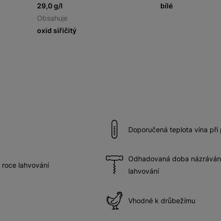
29,0 g/l
bílé
Obsahuje
oxid siřičitý
Doporučená teplota vína při
Odhadovaná doba názrávání 
 roce lahvování
lahvování
Vhodné k drůbežímu