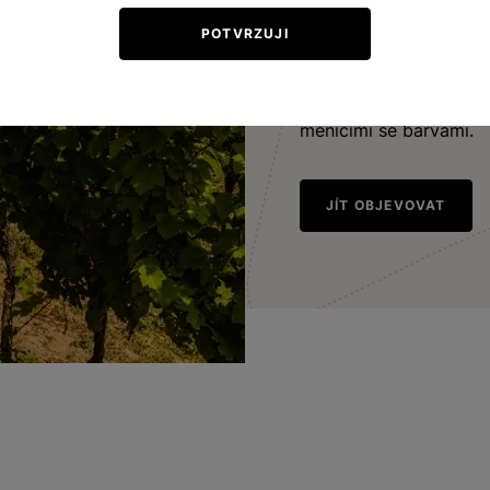
klimatickým podmínkám 
pro odrůdy vyžadující t
POTVRZUJI
Rulandské bílé, Tramín 
teritoria vzácné a vel
měnícími se barvami.
JÍT OBJEVOVAT