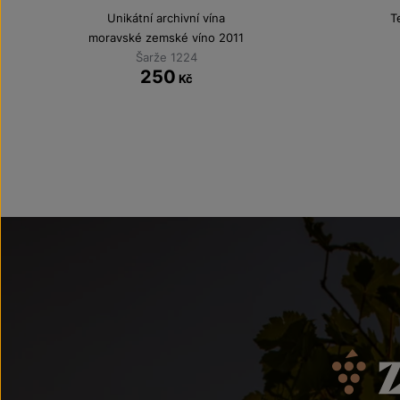
Unikátní archivní vína
T
moravské zemské víno 2011
Šarže 1224
250
Kč