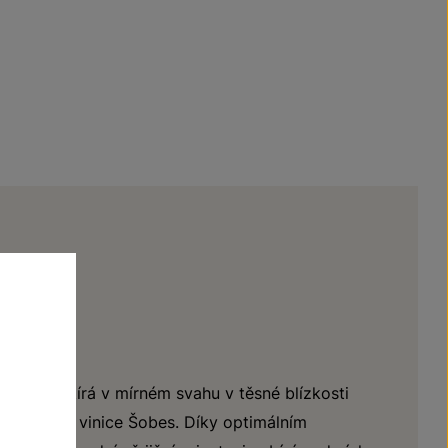
se rozprostírá v mírném svahu v těsné blízkosti
, jižně od vinice Šobes. Díky optimálním