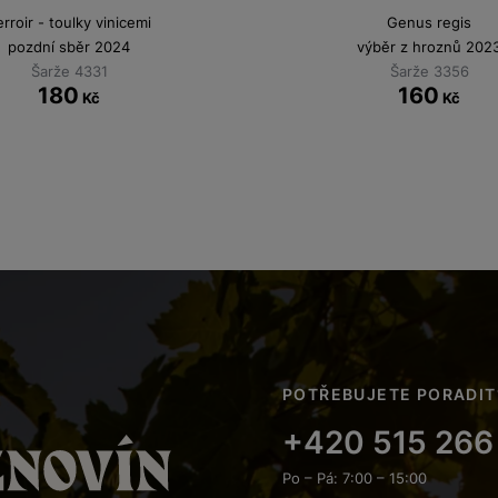
erroir - toulky vinicemi
Genus regis
pozdní sběr 2024
výběr z hroznů 202
Šarže 4331
Šarže 3356
180
160
Kč
Kč
POTŘEBUJETE PORADIT
+420 515 266
Po – Pá: 7:00 – 15:00