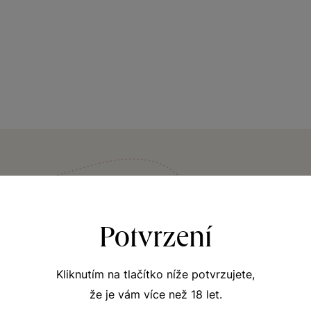
VINIČNÍ TRAŤ
Fládnická
Potvrzení
Viniční trať Fládnická 
Kliknutím na tlačítko níže potvrzujete,
Národního parku Podyjí
že je vám více než 18 let.