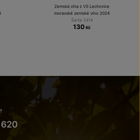
Zemská vína z VS Lechovice
3
moravské zemské víno 2024
Šarže 2414
130
Kč
?
 620