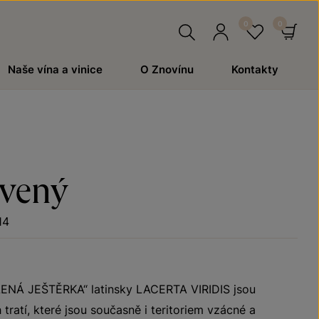
Hledat
Přihlásit
Oblíben
Ko
Naše vína a vinice
O Znovínu
Kontakty
se
rvený
14
LENÁ JEŠTĚRKA“ latinsky LACERTA VIRIDIS jsou
 tratí, které jsou současně i teritoriem vzácné a