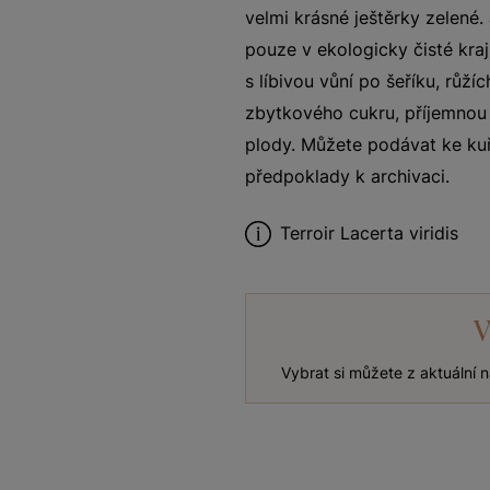
velmi krásné ještěrky zelené.
pouze v ekologicky čisté kra
s líbivou vůní po šeříku, růž
zbytkového cukru, příjemnou 
plody. Můžete podávat ke ku
předpoklady k archivaci.
Terroir Lacerta viridis
V
Vybrat si můžete z aktuální