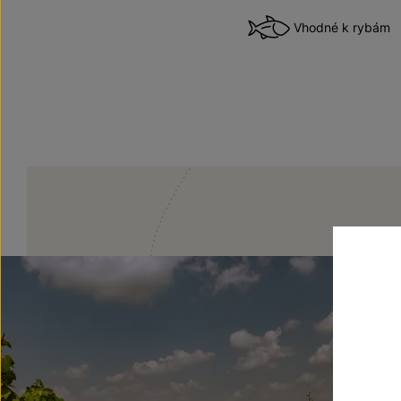
Vhodné k rybám