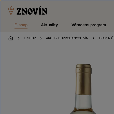
Přeskočit na obsah
E-shop
Aktuality
Věrnostní program
ÚVOD
E-SHOP
ARCHIV DOPRODANÝCH VÍN
TRAMÍN Č