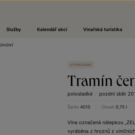
Služby
Kalendář akcí
Vinařská turistika
ERVENÝ
VYPRODÁNO
Tramín če
polosladké
/
pozdní sběr 20
Šarže
4010
/
Obsah
0,75 l
Vína označená nálepkou „ZE
vyráběna z hroznů z viničních