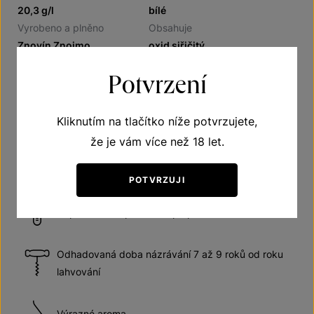
20,3 g/l
bílé
Vyrobeno a plněno
Obsahuje
Znovín Znojmo
oxid siřičitý
Potvrzení
Doporučení
Kliknutím na tlačítko níže potvrzujete,
že je vám více než 18 let.
Víno sladké
POTVRZUJI
Doporučená teplota vína při podávání 8–10 °C
Odhadovaná doba názrávání 7 až 9 roků od roku
lahvování
Výrazné aroma