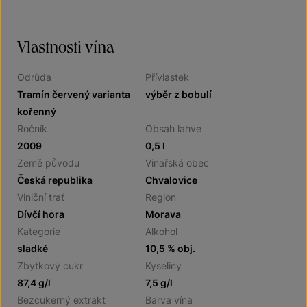
Vlastnosti vína
Odrůda
Přívlastek
Tramín červený varianta
výběr z bobulí
kořenný
Ročník
Obsah lahve
2009
0,5 l
Země původu
Vinařská obec
Česká republika
Chvalovice
Viniční trať
Region
Dívčí hora
Morava
Kategorie
Alkohol
sladké
10,5 % obj.
Zbytkový cukr
Kyseliny
87,4 g/l
7,5 g/l
Bezcukerný extrakt
Barva vína