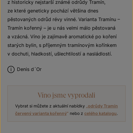
z historicky nejstarší známé odrůdy Tramín,
ze které geneticky pochází většina dnes
pěstovaných odrůd révy vinné. Varianta Tramínu –
Tramín kořenný – je u nás velmi málo pěstovaná
a vzácná. Víno je zajímavě aromatické po koření
starých bylin, s příjemným tramínovým kořínkem
v dochuti, hladkostí, ušlechtilostí a nasládlostí.
Denis d´Or
Víno jsme vyprodali
Vybrat si můžete z aktuální nabídky
„
odrůdy Tramín
červený varianta kořenný
“
nebo z
celého katalogu
.