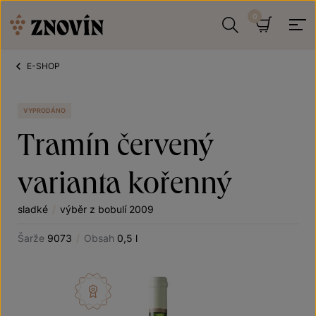
Přeskočit na obsah
Hledat
Košík
E-SHOP
VYPRODÁNO
Tramín červený
varianta kořenný
sladké
/
výběr z bobulí 2009
Šarže
9073
/
Obsah
0,5 l