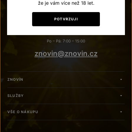
že je vám více než 18 let.
POTVRZUJI
POTŘEBUJETE PORADIT?
+420 515 266 620
Po – Pá: 7:00 – 15:00
znovin@znovin.cz
ZNOVÍN
SLUŽBY
VŠE O NÁKUPU