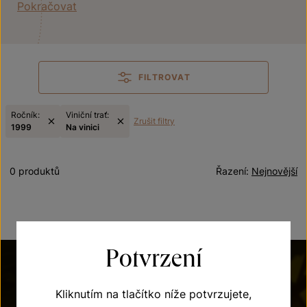
Pokračovat
FILTROVAT
Ročník:
Viniční trať:
Zrušit filtry
1999
Na vinici
0 produktů
Řazení:
Nejnovější
Potvrzení
Kliknutím na tlačítko níže potvrzujete,