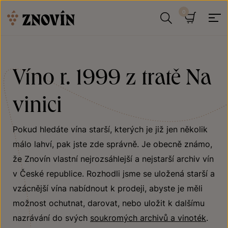
Přeskočit na obsah
Hledat
Košík
Víno r. 1999 z tratě Na
vinici
Pokud hledáte vína starší, kterých je již jen několik
málo lahví, pak jste zde správně. Je obecně známo,
že Znovín vlastní nejrozsáhlejší a nejstarší archiv vín
v České republice. Rozhodli jsme se uložená starší a
vzácnější vína nabídnout k prodeji, abyste je měli
možnost ochutnat, darovat, nebo uložit k dalšímu
nazrávání do svých
soukromých archivů a vinoték
.