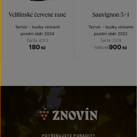
Veltlínské červené rané
Sauvignon 5+1
Terroir - toulky vinicemi
Terroir - toulky vinicemi
pozdní sběr 2024
pozdní sběr 2022
Šarže 4313
Šarže 2319
180
900
1080 Kč
Kč
Kč
POTŘEBUJETE PORADIT?