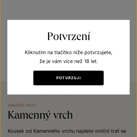
Získaná ocenění
Potvrzení
Zlatá medaile na „NÁRODNÍ SOUTĚŽI VÍN 2019 –
znojemská podoblast“
Kliknutím na tlačítko níže potvrzujete,
že je vám více než 18 let.
POTVRZUJI
VINIČNÍ TRAŤ
Kamenný vrch
Kousek od Kamenného vrchu najdete viniční trať se