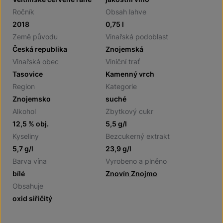
Ročník
Obsah lahve
2018
0,75 l
Země původu
Vinařská podoblast
Česká republika
Znojemská
Vinařská obec
Viniční trať
Tasovice
Kamenný vrch
Region
Kategorie
Znojemsko
suché
Alkohol
Zbytkový cukr
12,5 % obj.
5,5 g/l
Kyseliny
Bezcukerný extrakt
5,7 g/l
23,9 g/l
Barva vína
Vyrobeno a plněno
bílé
Znovín Znojmo
Obsahuje
oxid siřičitý