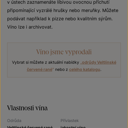
v ústech zaznamenáte líbivou ovocnou příchutí
připomínající vyzrálé hrušky nebo meruňky. Můžete
podávat například k pizze nebo kvalitním sýrům.
Víno lze i archivovat.
Víno jsme vyprodali
Vybrat si můžete z aktuální nabídky
„
odrůdy Veltlínské
červené rané
“
nebo z
celého katalogu
.
Vlastnosti vína
Odrůda
Přívlastek
Veltlínské červené rané
jakostní víno