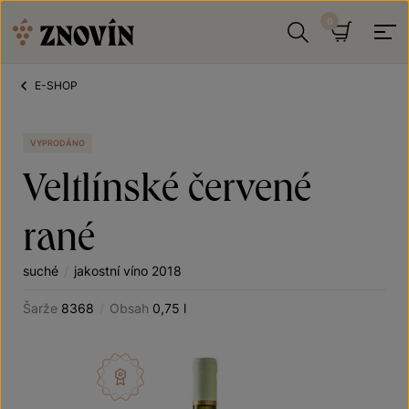
Přeskočit na obsah
Hledat
Košík
E-SHOP
VYPRODÁNO
Veltlínské červené
rané
suché
/
jakostní víno 2018
Šarže
8368
/
Obsah
0,75 l