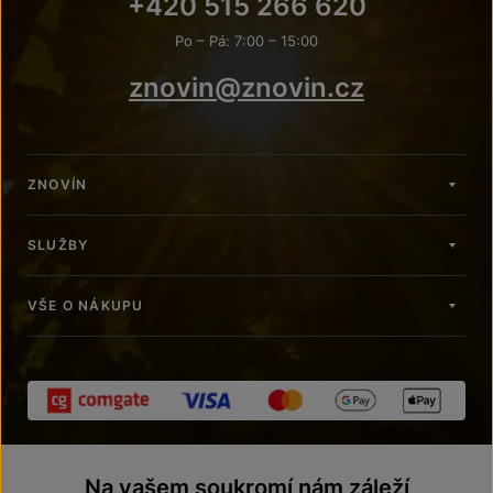
+420 515 266 620
Po – Pá: 7:00 – 15:00
znovin@znovin.cz
ZNOVÍN
SLUŽBY
VŠE O NÁKUPU
Na vašem soukromí nám záleží