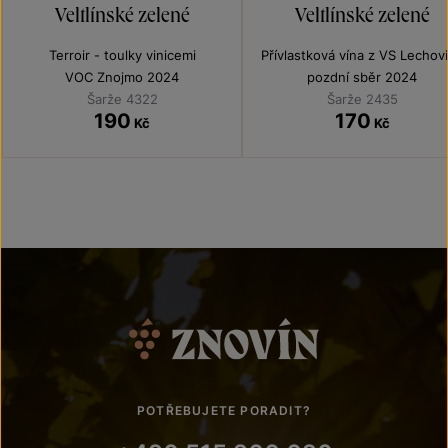
Veltlínské zelené
Veltlínské zelené
Terroir - toulky vinicemi
Přívlastková vína z VS Lechov
VOC Znojmo 2024
pozdní sběr 2024
Šarže 4322
Šarže 2435
190
170
Kč
Kč
POTŘEBUJETE PORADIT?