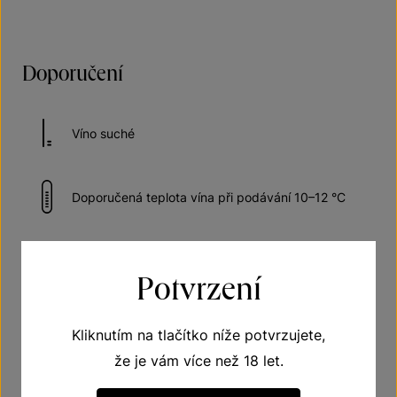
Doporučení
Víno suché
Doporučená teplota vína při podávání 10–12 °C
Odhadovaná doba názrávání 4 až 6 roků od roku
lahvování
Potvrzení
Vhodné k vepřovému
Kliknutím na tlačítko níže potvrzujete,
že je vám více než 18 let.
Vhodné k rybám