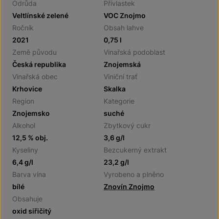
Odrůda
Přívlastek
Veltlínské zelené
VOC Znojmo
Ročník
Obsah lahve
2021
0,75 l
Země původu
Vinařská podoblast
Česká republika
Znojemská
Vinařská obec
Viniční trať
Krhovice
Skalka
Region
Kategorie
Znojemsko
suché
Alkohol
Zbytkový cukr
12,5 % obj.
3,6 g/l
Kyseliny
Bezcukerný extrakt
6,4 g/l
23,2 g/l
Barva vína
Vyrobeno a plněno
bílé
Znovín Znojmo
Obsahuje
oxid siřičitý