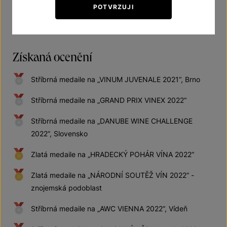
POTVRZUJI
Získaná ocenění
Stříbrná medaile na „VINUM JUVENALE 2021“, Brno
Stříbrná medaile na „GRAND PRIX VINEX 2022“
Stříbrná medaile na „DANUBE WINE CHALLENGE
2022“, Slovensko
Zlatá medaile na „HRADECKÝ POHÁR VÍNA 2022“
Zlatá medaile na „NÁRODNÍ SOUTĚŽ VÍN 2022“ -
znojemská podoblast
Stříbrná medaile na „AWC VIENNA 2022“, Vídeň