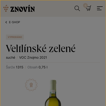
Přeskočit na obsah
Hledat
Košík
E-SHOP
VYPRODÁNO
Veltlínské zelené
suché
/
VOC Znojmo 2021
Šarže
1315
/
Obsah
0,75 l