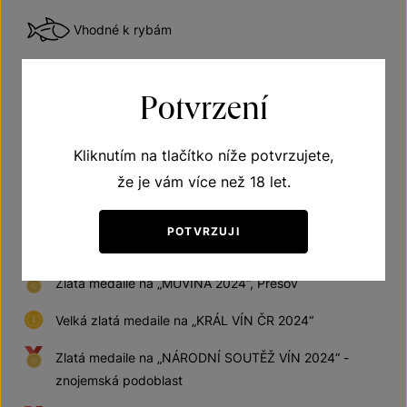
Vhodné k rybám
Vhodné k sýrům
Potvrzení
Kliknutím na tlačítko níže potvrzujete,
že je vám více než 18 let.
Získaná ocenění
POTVRZUJI
Zlatá medaile na „HRADECKÝ POHÁR VÍNA 2024“
Zlatá medaile na „MUVINA 2024“, Prešov
Velká zlatá medaile na „KRÁL VÍN ČR 2024“
Zlatá medaile na „NÁRODNÍ SOUTĚŽ VÍN 2024“ -
znojemská podoblast