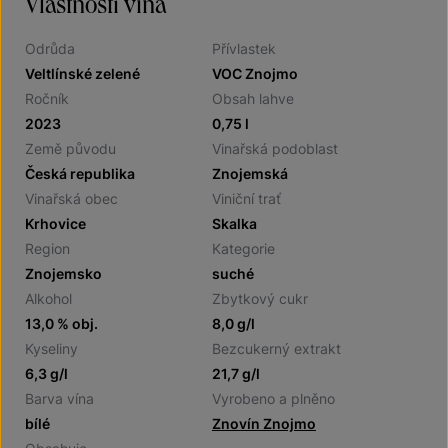
Vlastnosti vína
Odrůda
Přívlastek
Veltlínské zelené
VOC Znojmo
Ročník
Obsah lahve
2023
0,75 l
Země původu
Vinařská podoblast
Česká republika
Znojemská
Vinařská obec
Viniční trať
Krhovice
Skalka
Region
Kategorie
Znojemsko
suché
Alkohol
Zbytkový cukr
13,0 % obj.
8,0 g/l
Kyseliny
Bezcukerný extrakt
6,3 g/l
21,7 g/l
Barva vína
Vyrobeno a plněno
bílé
Znovín Znojmo