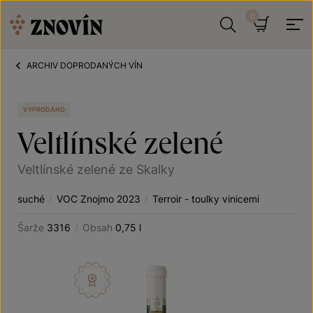
Přeskočit na obsah
Hledat
Košík
ARCHIV DOPRODANÝCH VÍN
VYPRODÁNO
Veltlínské zelené
Veltlínské zelené ze Skalky
suché
/
VOC Znojmo 2023
/
Terroir - toulky vinicemi
Šarže
3316
/
Obsah
0,75 l