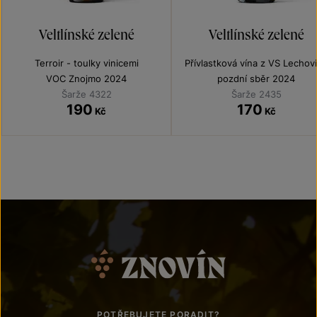
Veltlínské zelené
Veltlínské zelené
Terroir - toulky vinicemi
Přívlastková vína z VS Lechov
VOC Znojmo 2024
pozdní sběr 2024
Šarže 4322
Šarže 2435
190
170
Kč
Kč
POTŘEBUJETE PORADIT?