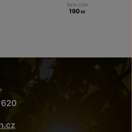
Šarže 2294
190
Kč
?
 620
n.cz