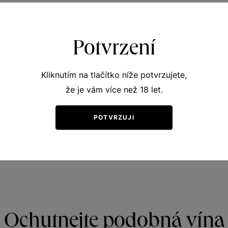
Potvrzení
Kliknutím na tlačítko níže potvrzujete,
že je vám více než 18 let.
í
RÁL VÍN ČR 2024" ČR
POTVRZUJI
 "AWC VIENNA 2025" Rakousko
Ochutnejte podobná vína