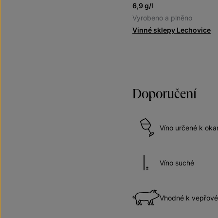
6,9 g/l
Vyrobeno a plněno
Vinné sklepy Lechovice
Doporučení
Víno určené k ok
Víno suché
Vhodné k vepřov