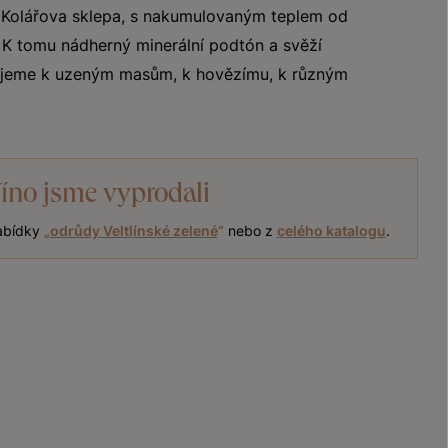
 Kolářova sklepa, s nakumulovaným teplem od
. K tomu nádherný minerální podtón a svěží
ujeme k uzeným masům, k hovězímu, k různým
íno jsme vyprodali
nabídky
„
odrůdy Veltlínské zelené
“
nebo z
celého katalogu
.