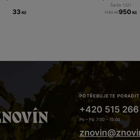
Šarže 1321
33
950
1140 Kč
Kč
Kč
POTŘEBUJETE PORADIT
+420 515 266
Po – Pá: 7:00 – 15:00
znovin@znovi