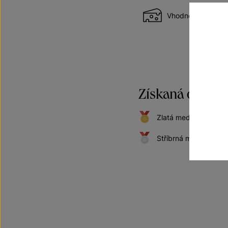
Vhodné k sýrům
Získaná oceněn
Zlatá medaile na "K
Stříbrná medaile na