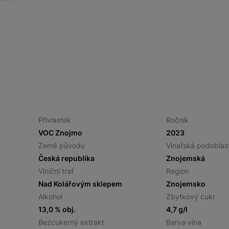
Přívlastek
Ročník
VOC Znojmo
2023
Země původu
Vinařská podoblas
Česká republika
Znojemská
Viniční trať
Region
Nad Kolářovým sklepem
Znojemsko
Alkohol
Zbytkový cukr
13,0 % obj.
4,7 g/l
Bezcukerný extrakt
Barva vína