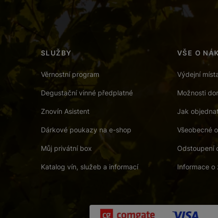
SLUŽBY
VŠE O NÁ
Věrnostní program
Výdejní míst
Degustační vinné předplatné
Možnosti dor
Znovín Asistent
Jak objedna
Dárkové poukazy na e-shop
Všeobecné o
Můj privátní box
Odstoupení 
Katalog vín, služeb a informací
Informace o 