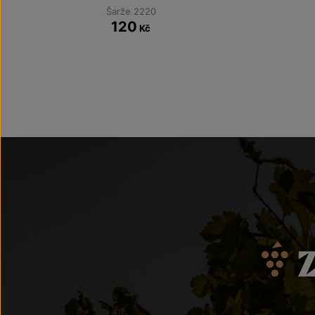
Šarže 2220
120
Kč