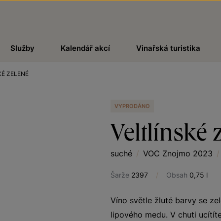
Služby
Kalendář akcí
Vinařská turistika
KÉ ZELENÉ
VYPRODÁNO
Veltlínské 
suché
/
VOC Znojmo 2023
/
Šarže
2397
/
Obsah
0,75 l
Víno světle žluté barvy se ze
lipového medu. V chuti ucítí