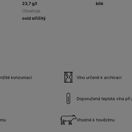
23,7 g/l
bílé
Obsahuje
oxid siřičitý
amžité konzumaci
Víno určené k archivaci
Doporučená teplota vína při
ému
Vhodné k hovězímu