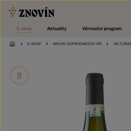
Přeskočit na obsah
E-shop
Aktuality
Věrnostní program
ÚVOD
E-SHOP
ARCHIV DOPRODANÝCH VÍN
VELTLÍNS