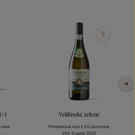
5+1
Veltlínské zelené
 vína
Přívlastková vína z VS Lechovice
1
VOC Znojmo 2022