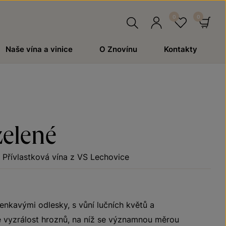
Hledat
Přihlásit
Oblíben
Ko
Naše vína a vinice
O Znovínu
Kontakty
se
zelené
Přívlastková vína z VS Lechovice
lenkavými odlesky, s vůní lučních květů a
te vyzrálost hroznů, na níž se významnou měrou