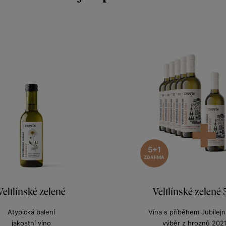
5+1
ZDARMA
Veltlínské zelené
Veltlínské zelené 
Atypická balení
Vína s příběhem Jubilejní
jakostní víno
výběr z hroznů 202