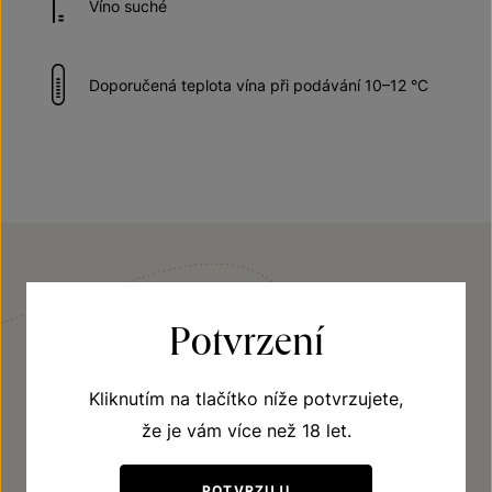
Víno suché
Doporučená teplota vína při podávání 10–12 °C
VINIČNÍ TRAŤ
Potvrzení
Weinperky
Kliknutím na tlačítko níže potvrzujete,
Zdejší geologické podloží vytváří skvělé podmínky
že je vám více než 18 let.
pro odrůdy jako je Müller Thurgau, Veltlínské zelené,
Rulandské bílé, Frankovka, Modrý Portugal a další.
POTVRZUJI