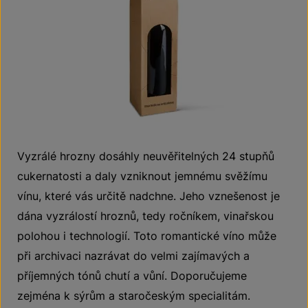
Vyzrálé hrozny dosáhly neuvěřitelných 24 stupňů
cukernatosti a daly vzniknout jemnému svěžímu
vínu, které vás určitě nadchne. Jeho vznešenost je
dána vyzrálostí hroznů, tedy ročníkem, vinařskou
polohou i technologií. Toto romantické víno může
při archivaci nazrávat do velmi zajímavých a
příjemných tónů chutí a vůní. Doporučujeme
zejména k sýrům a staročeským specialitám.