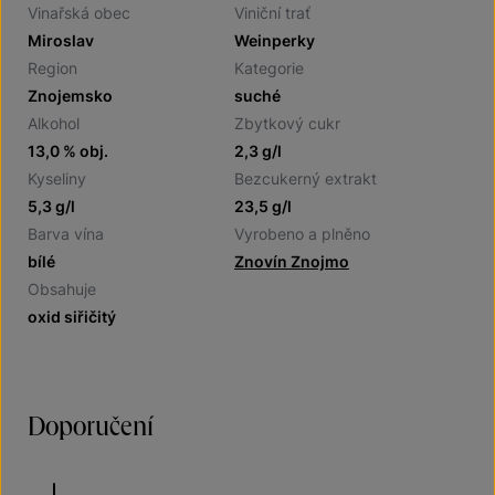
Vinařská obec
Viniční trať
Miroslav
Weinperky
Region
Kategorie
Znojemsko
suché
Alkohol
Zbytkový cukr
13,0 % obj.
2,3 g/l
Kyseliny
Bezcukerný extrakt
5,3 g/l
23,5 g/l
Barva vína
Vyrobeno a plněno
bílé
Znovín Znojmo
Obsahuje
oxid siřičitý
Doporučení