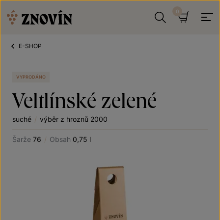
Přeskočit na obsah
Hledat
Košík
E-SHOP
VYPRODÁNO
Veltlínské zelené
suché
/
výběr z hroznů 2000
Šarže
76
/
Obsah
0,75 l