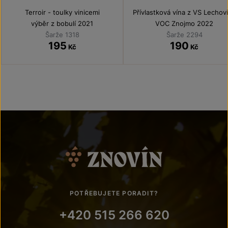
Terroir - toulky vinicemi
Přívlastková vína z VS Lechov
výběr z bobulí 2021
VOC Znojmo 2022
Šarže 1318
Šarže 2294
195
190
Kč
Kč
POTŘEBUJETE PORADIT?
+420 515 266 620