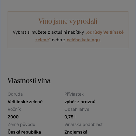
Víno jsme vyprodali
Vybrat si můžete z aktuální nabídky
„
odrůdy Veltlínské
zelené
“
nebo z
celého katalogu
.
Vlastnosti vína
Odrůda
Přívlastek
Veltlínské zelené
výběr z hroznů
Ročník
Obsah lahve
2000
0,75 l
Země původu
Vinařská podoblast
Česká republika
Znojemská