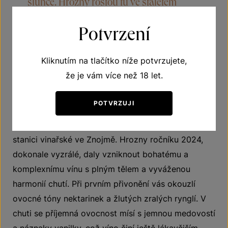
slunce. Hrozny rostou tu ve staletém
objetí, neprobuď je, našlapuj lehounce.
Potvrzení
Kliknutím na tlačítko níže potvrzujete,
O víně
že je vám více než 18 let.
Potěšte své smysly vynikajícím vínem odrůdy
POTVRZUJI
Veritas, která vznikla křížením Ryzlinku červeného a
Bouvierova hroznu v roce 1963 na Šlechtitelské
stanici vinařské ve Znojmě. Hrozny ročníku 2024,
dokonale vyzrálé, daly vzniknout bohatému a
komplexnímu vínu s plným tělem a vyváženou
harmonií chutí. Při prvním přivonění vás okouzlí
ovocné tóny nektarinek a žlutých zralých rynglí. V
chuti se příjemná ovocnost mísí s jemnou medovostí