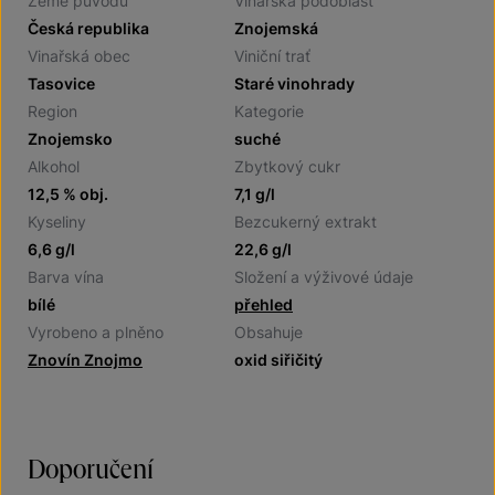
Země původu
Vinařská podoblast
Česká republika
Znojemská
Vinařská obec
Viniční trať
Tasovice
Staré vinohrady
Region
Kategorie
Znojemsko
suché
Alkohol
Zbytkový cukr
12,5 % obj.
7,1 g/l
Kyseliny
Bezcukerný extrakt
6,6 g/l
22,6 g/l
Barva vína
Složení a výživové údaje
bílé
přehled
Vyrobeno a plněno
Obsahuje
Znovín Znojmo
oxid siřičitý
Doporučení