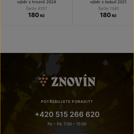
výběr z hroznů 2024
výběr z bobulí 2021
Šarže 4337
Šarže 1340
180
180
Kč
Kč
POTŘEBUJETE PORADIT?
+420 515 266 620
Po – Pá: 7:00 – 15:00