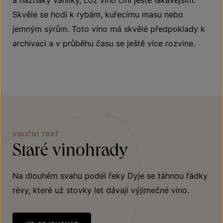
a náznaky vanilky, což víno činí ještě lákavějším.
Skvěle se hodí k rybám, kuřecímu masu nebo
jemným sýrům. Toto víno má skvělé předpoklady k
archivaci a v průběhu času se ještě více rozvine.
VINIČNÍ TRAŤ
Staré vinohrady
Na dlouhém svahu podél řeky Dyje se táhnou řádky
révy, které už stovky let dávají výjimečné víno.