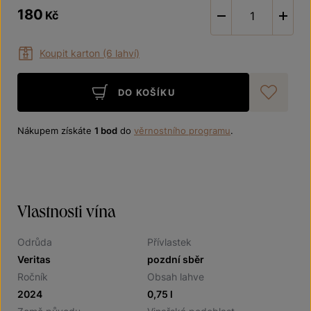
180
Kč
-
Koupit karton (6 lahví)
DO KOŠÍKU
Při
Nákupem získáte
1 bod
do
věrnostního programu
.
Vlastnosti vína
Odrůda
Přívlastek
Veritas
pozdní sběr
Ročník
Obsah lahve
2024
0,75 l