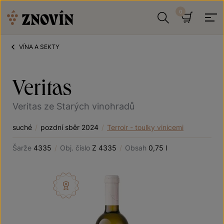
Přeskočit na obsah
Hledat
Košík
VÍNA A SEKTY
Veritas
Veritas ze Starých vinohradů
suché
/
pozdní sběr 2024
/
Terroir - toulky vinicemi
Šarže
4335
/
Obj. číslo
Z 4335
/
Obsah
0,75 l