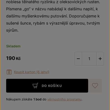
noblesa tělnatého ryzlinku z oleksovických rusten.
Písmena „go“ v názvu nabádají k dalšímu napití, k
dalšímu myšlenkovému putování. Doporučujeme k
sušené šunce, rybám s výraznější úpravou, tvrdým
sýrům.
Skladem
190
Kč
-
Koupit karton (6 lahví)
DO KOŠÍKU
Při
Nákupem získáte
1 bod
do
věrnostního programu
.