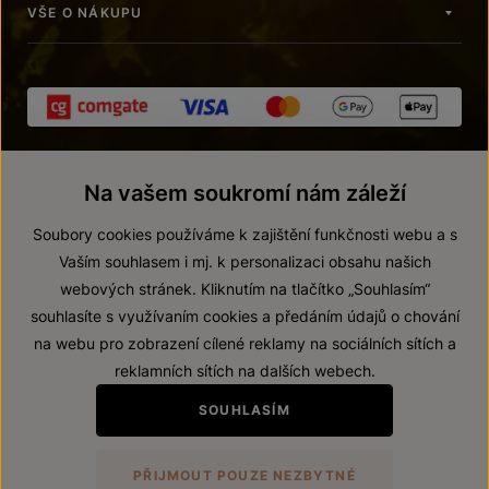
VŠE O NÁKUPU
Na vašem soukromí nám záleží
Soubory cookies používáme k zajištění funkčnosti webu a s
Vaším souhlasem i mj. k personalizaci obsahu našich
webových stránek. Kliknutím na tlačítko „Souhlasím“
© 2026 ZNOVÍN ZNOJMO, a. s.
souhlasíte s využívaním cookies a předáním údajů o chování
Vnitřní oznamovací systém (whistleblowing)
na webu pro zobrazení cílené reklamy na sociálních sítích a
Prohlášení o přístupnosti
reklamních sítích na dalších webech.
Upravit nastavení
SOUHLASÍM
Zákaz prodeje alkoholických nápojů osobám mladším 18 let.
PŘIJMOUT POUZE NEZBYTNÉ
Vytvořil
webProgress