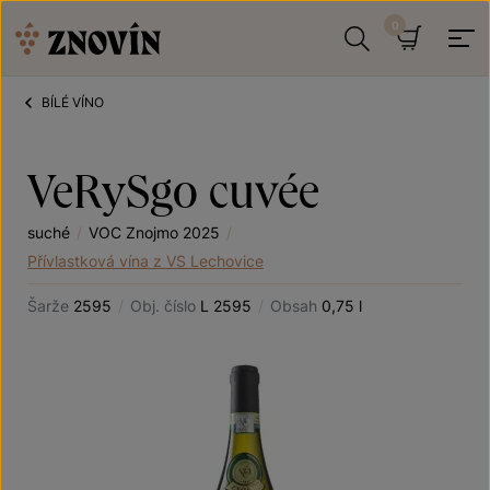
Přeskočit na obsah
Hledat
Košík
BÍLÉ VÍNO
VeRySgo cuvée
suché
/
VOC Znojmo 2025
/
Přívlastková vína z VS Lechovice
Šarže
2595
/
Obj. číslo
L 2595
/
Obsah
0,75 l