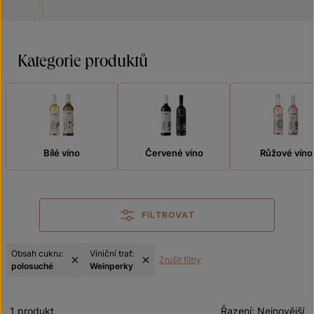
Kategorie produktů
Bílé víno
Červené víno
Růžové víno
FILTROVAT
Obsah cukru:
Viniční trať:
Zrušit filtry
polosuché
Weinperky
1 produkt
Řazení:
Nejnovější