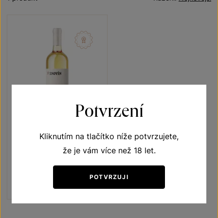
Potvrzení
Kliknutím na tlačítko níže potvrzujete,
Kerner
že je vám více než 18 let.
Vína s příběhem Rosnička zelená
pozdní sběr 2024
POTVRZUJI
Šarže 4347
180
Kč