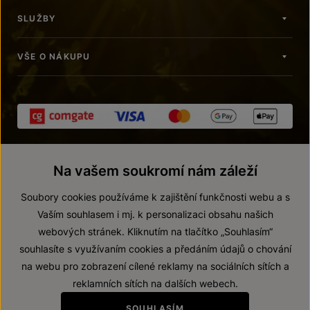
SLUŽBY
VŠE O NÁKUPU
Na vašem soukromí nám záleží
Soubory cookies používáme k zajištění funkčnosti webu a s
Vaším souhlasem i mj. k personalizaci obsahu našich
webových stránek. Kliknutím na tlačítko „Souhlasím“
© 2026 ZNOVÍN ZNOJMO, a. s.
souhlasíte s využívaním cookies a předáním údajů o chování
Vnitřní oznamovací systém (whistleblowing)
na webu pro zobrazení cílené reklamy na sociálních sítích a
Prohlášení o přístupnosti
reklamních sítích na dalších webech.
Upravit nastavení
SOUHLASÍM