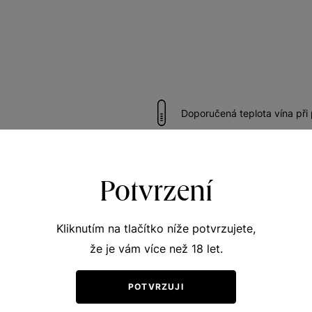
Doporučená teplota vína při
Potvrzení
Kliknutím na tlačítko níže potvrzujete,
Ochutnejte podobná vína
že je vám více než 18 let.
POTVRZUJI
NELZE ZASLAT
MESSENGEREM