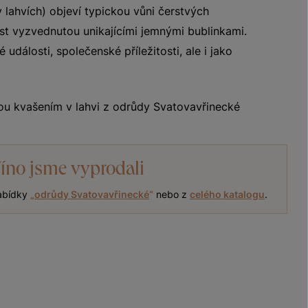
lahvích) objeví typickou vůni čerstvých
st vyzvednutou unikajícími jemnými bublinkami.
álosti, společenské příležitosti, ale i jako
ou kvašením v lahvi z odrůdy Svatovavřinecké
íno jsme vyprodali
nabídky
„
odrůdy Svatovavřinecké
“
nebo z
celého katalogu
.