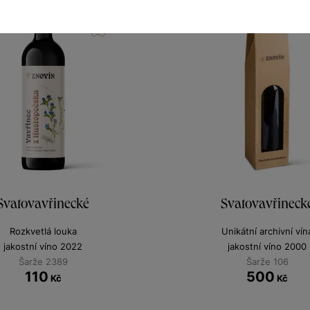
Svatovavřinecké
Svatovavřineck
Rozkvetlá louka
Unikátní archivní vín
jakostní víno 2022
jakostní víno 2000
Šarže 2389
Šarže 106
110
500
Kč
Kč