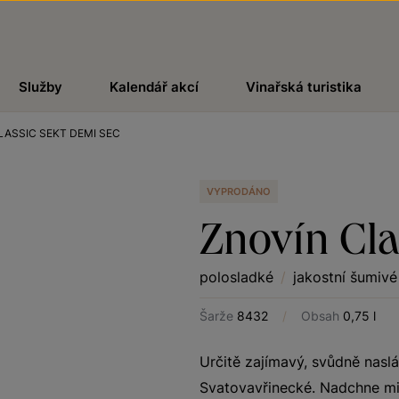
Služby
Kalendář akcí
Vinařská turistika
LASSIC SEKT DEMI SEC
VYPRODÁNO
Znovín Cla
polosladké
/
jakostní šumivé
Šarže
8432
/
Obsah
0,75 l
Určitě zajímavý, svůdně naslá
Svatovavřinecké. Nadchne mil