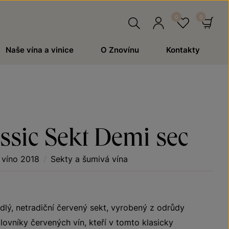
Hledat
Přihlásit
Oblíben
Ko
Naše vína a vinice
O Znovínu
Kontakty
se
ssic Sekt Demi sec
 víno 2018
/
Sekty a šumivá vína
dlý, netradiční červený sekt, vyrobený z odrůdy
ovníky červených vín, kteří v tomto klasicky