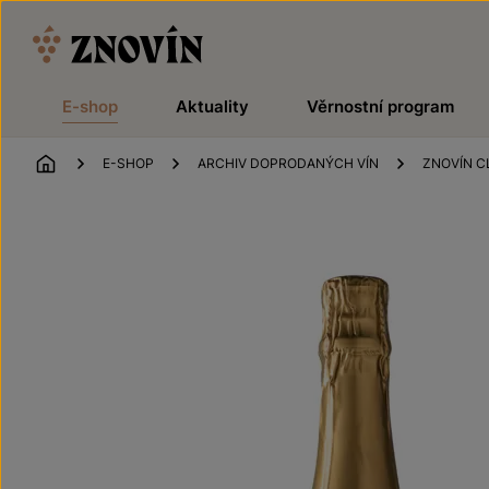
Přeskočit na obsah
E-shop
Aktuality
Věrnostní program
ÚVOD
E-SHOP
ARCHIV DOPRODANÝCH VÍN
ZNOVÍN C