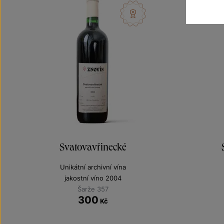
Svatovavřinecké
Unikátní archivní vína
jakostní víno 2004
Šarže 357
300
Kč