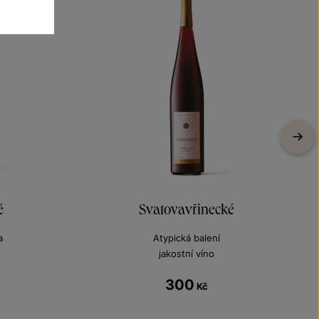
é
Svatovavřinecké
a
Atypická balení
jakostní víno
300
Kč