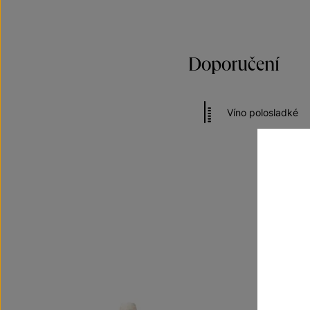
Doporučení
Víno polosladké