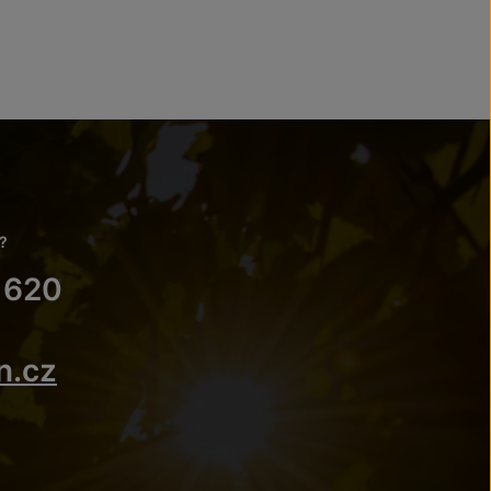
?
 620
n.cz