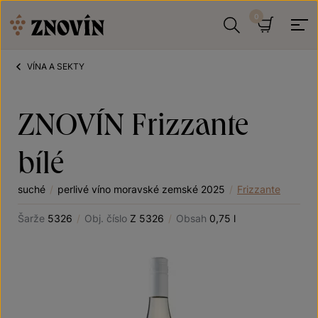
Přeskočit na obsah
Hledat
Košík
VÍNA A SEKTY
ZNOVÍN Frizzante
bílé
suché
/
perlivé víno moravské zemské 2025
/
Frizzante
Šarže
5326
/
Obj. číslo
Z 5326
/
Obsah
0,75 l