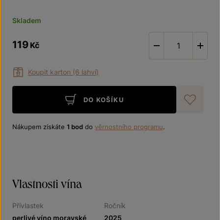
Skladem
119
Kč
-
Koupit karton (6 lahví)
DO KOŠÍKU
Při
Nákupem získáte
1 bod
do
věrnostního programu
.
Vlastnosti vína
Přívlastek
Ročník
perlivé víno moravské
2025