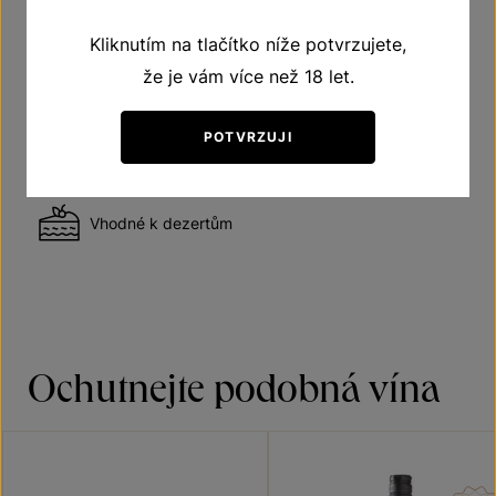
Kliknutím na tlačítko níže potvrzujete,
Víno polosladké
že je vám více než 18 let.
POTVRZUJI
Vhodné k ovocným salátům
Vhodné k dezertům
Ochutnejte podobná vína