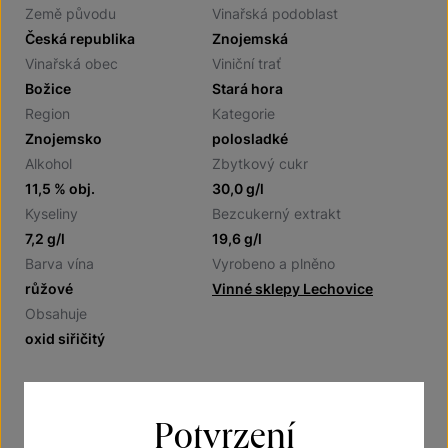
Země původu
Vinařská podoblast
Česká republika
Znojemská
Vinařská obec
Viniční trať
Božice
Stará hora
Region
Kategorie
Znojemsko
polosladké
Alkohol
Zbytkový cukr
11,5 % obj.
30,0 g/l
Kyseliny
Bezcukerný extrakt
7,2 g/l
19,6 g/l
Barva vína
Vyrobeno a plněno
růžové
Vinné sklepy Lechovice
Obsahuje
oxid siřičitý
Potvrzení
Doporučení