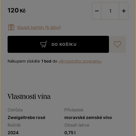
120
Kč
-
Koupit karton (6 lahví)
DO KOŠÍKU
Při
Nákupem získáte
1 bod
do
věrnostního programu
.
Vlastnosti vína
Odrůda
Přívlastek
Zweigeltrebe rosé
moravské zemské víno
Ročník
Obsah lahve
2024
0,75 l