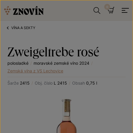
Přeskočit na obsah
Hledat
Košík
VÍNA A SEKTY
Zweigeltrebe rosé
polosladké
/
moravské zemské víno 2024
/
Zemská vína z VS Lechovice
Šarže
2415
/
Obj. číslo
L 2415
/
Obsah
0,75 l