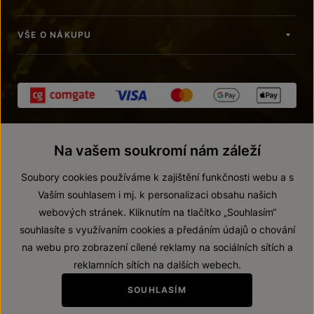
VŠE O NÁKUPU
Na vašem soukromí nám záleží
Soubory cookies používáme k zajištění funkčnosti webu a s
Vaším souhlasem i mj. k personalizaci obsahu našich
webových stránek. Kliknutím na tlačítko „Souhlasím“
© 2026 ZNOVÍN ZNOJMO, a. s.
souhlasíte s využívaním cookies a předáním údajů o chování
Vnitřní oznamovací systém (whistleblowing)
na webu pro zobrazení cílené reklamy na sociálních sítích a
Prohlášení o přístupnosti
reklamních sítích na dalších webech.
Upravit nastavení
SOUHLASÍM
Zákaz prodeje alkoholických nápojů osobám mladším 18 let.