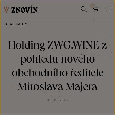
Přeskočit na obsah
Hledat
Košík
AKTUALITY
Holding ZWG.WINE z
pohledu nového
obchodního ředitele
Miroslava Majera
15. 12. 2025