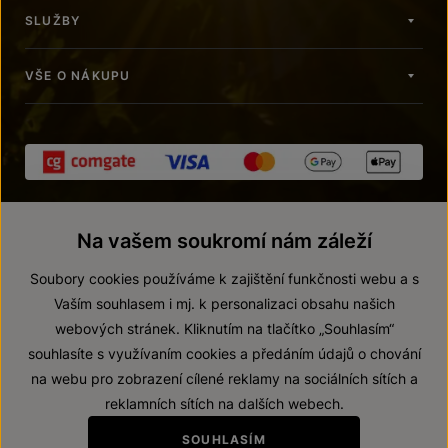
SLUŽBY
VŠE O NÁKUPU
Na vašem soukromí nám záleží
Soubory cookies používáme k zajištění funkčnosti webu a s
Vaším souhlasem i mj. k personalizaci obsahu našich
webových stránek. Kliknutím na tlačítko „Souhlasím“
© 2026 ZNOVÍN ZNOJMO, a. s.
souhlasíte s využívaním cookies a předáním údajů o chování
Vnitřní oznamovací systém (whistleblowing)
na webu pro zobrazení cílené reklamy na sociálních sítích a
Prohlášení o přístupnosti
reklamních sítích na dalších webech.
Upravit nastavení
SOUHLASÍM