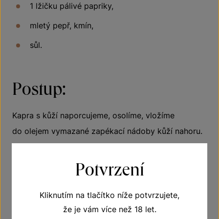
1 lžičku pálivé papriky,
mletý pepř, kmín,
sůl.
Postup:
Kapra s kůží naporcujeme, osolíme, vložíme
do olejem vymazané zapékací nádoby kůží nahoru.
Posypeme nejprve pálivou paprikou, pak pepřem,
sladkou paprikou, kmínem a zasypeme kolečky
Potvrzení
cibule. Zapečeme 15–20 minut, kapra otočíme,
znovu okořeníme (už bez kmínu a cibule), podlijeme
Kliknutím na tlačítko níže potvrzujete,
vínem a pečeme, až cibulka zezlátne.
že je vám více než 18 let.