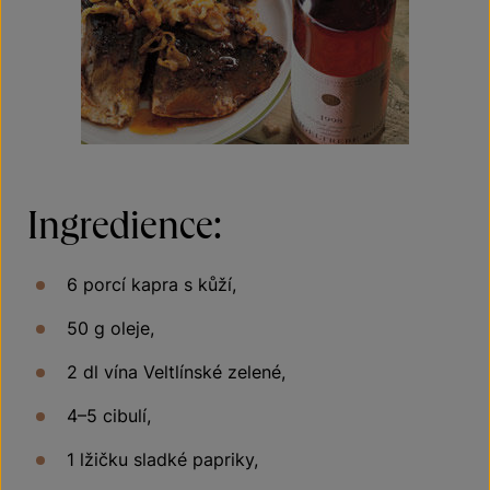
Ingredience:
6 porcí kapra s kůží,
50 g oleje,
2 dl vína Veltlínské zelené,
4–5 cibulí,
1 lžičku sladké papriky,