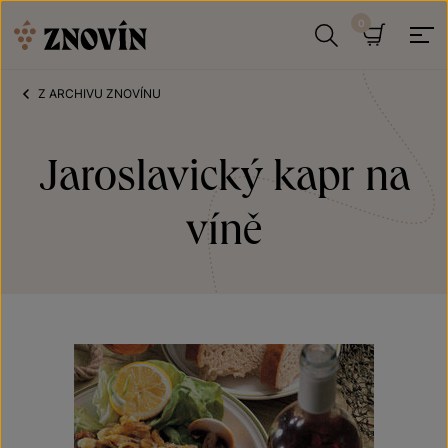
Přeskočit na obsah
Hledat
Košík
Z ARCHIVU ZNOVÍNU
Jaroslavický kapr na
víně