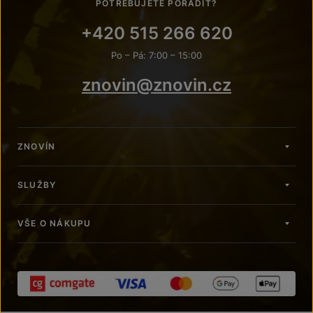
POTŘEBUJETE PORADIT?
+420 515 266 620
Po – Pá: 7:00 – 15:00
znovin@znovin.cz
ZNOVÍN
SLUŽBY
VŠE O NÁKUPU