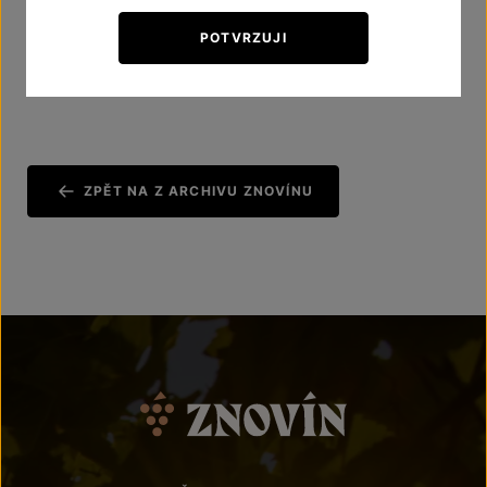
POTVRZUJI
Podáváme s čerstvým chlebem.
Skvěle se k němu
hodí například
Cabernet Sauvignon 2008 rosé
.
ZPĚT NA Z ARCHIVU ZNOVÍNU