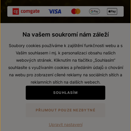
Na vašem soukromí nám záleží
Soubory cookies používáme k zajištění funkčnosti webu a s
Vaším souhlasem i mj. k personalizaci obsahu našich
webových stránek. Kliknutím na tlačítko „Souhlasím“
© 2026 ZNOVÍN ZNOJMO, a. s.
souhlasíte s využívaním cookies a předáním údajů o chování
Vnitřní oznamovací systém (whistleblowing)
na webu pro zobrazení cílené reklamy na sociálních sítích a
Prohlášení o přístupnosti
reklamních sítích na dalších webech.
Upravit nastavení
SOUHLASÍM
Zákaz prodeje alkoholických nápojů osobám mladším 18 let.
PŘIJMOUT POUZE NEZBYTNÉ
Vytvořil
webProgress
Upravit nastavení