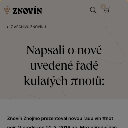
Přeskočit na obsah
Hledat
Košík
Z ARCHIVU ZNOVÍNU
Napsali o nově
uvedené řadě
kulatých πnotů:
Znovín Znojmo prezentoval novou řadu vín πnot
noir. V prodeji od 14. 3. 2016 na „Mezinárodní den