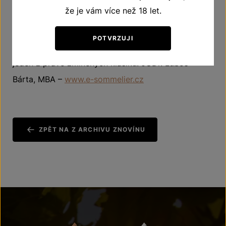
že je vám více než 18 let.
české dolině v oblasti marketingu vína zažili. Za
dotažený vtip by se nemuseli stydět ani vědci,
POTVRZUJI
zkoumající život a dílo Járy Cimrmana. Jak říká
jeden z právě zmíněných klasiků. JUDr. Luboš
Bárta, MBA –
www.e-sommelier.cz
ZPĚT NA Z ARCHIVU ZNOVÍNU