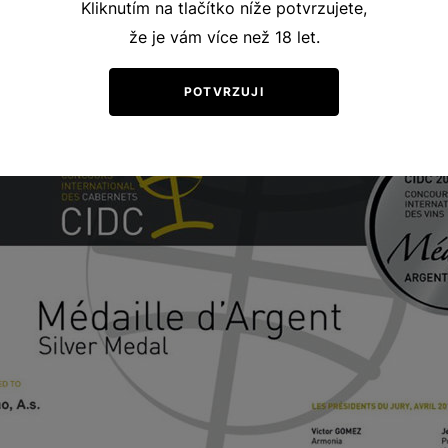
Kliknutím na tlačítko níže potvrzujete,
že je vám více než 18 let.
ernet Sauvignon demi sec, č.š. 3025 oceněn stříbrnou med
ATIONAL DES CABERNETS 2015 PARIS
POTVRZUJI