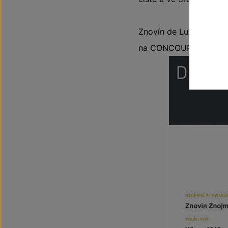
Znovín de Lux Rosé Cab
na CONCOURS INTERN