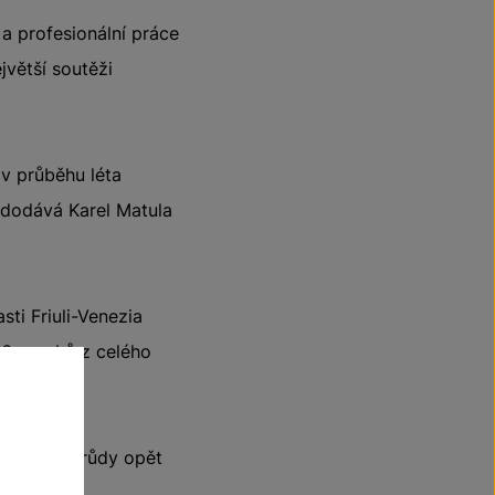
a profesionální práce
jvětší soutěži
v průběhu léta
dodává Karel Matula
sti Friuli-Venezia
816 vzorků z celého
a Chile.
ajoritou odrůdy opět