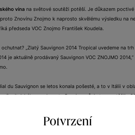
ského vína
na světové soutěži potěší. Je důkazem poctivé 
ji proto Znovínu Znojmo k naprosto skvělému výsledku na ne
říká předseda VOC Znojmo František Koudela.
 ochutnat? „Zlatý Sauvignon 2014 Tropical uvedeme na trh 
2014 je aktuálně prodávaný Sauvignon VOC ZNOJMO 2014,“ 
jmo.
 du Sauvignon se letos konala pošesté, a to v Itálii v obla
hlavního italského producenta Sauvignonů. Letos soutěžilo 
ny svými víny byly Itálie, Francie, Španelsko, Nový Zéland 
Potvrzení
do šesti kategorií – čisté Sauvignony, barikové, cuvée s m
é Sauvignony a letos poprvé i šumivé.