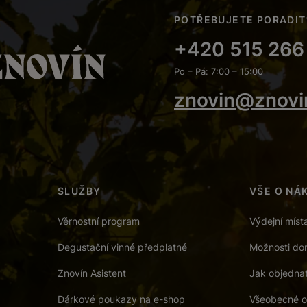
POTŘEBUJETE PORADIT
+420 515 266
Po – Pá: 7:00 – 15:00
znovin@znovi
SLUŽBY
VŠE O NÁ
Věrnostní program
Výdejní míst
Degustační vinné předplatné
Možnosti dor
Znovín Asistent
Jak objedna
Dárkové poukazy na e-shop
Všeobecné o