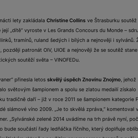
nácti lety zakládala
Christine Collins
ve Štrasburku soutěž r
e její „dítě“ vyroste v Les Grands Concours du Monde – sd
inků, tramínů, ruland šedých i bílých a nejnověji i sylvánů.
 později patronát OIV, UIOE a nejnověji že se soutěž stan
ntických soutěží světa – VINOFEDu.
aner“ přinesla letos
skvělý úspěch Znovínu Znojmo
, jehož
alo světovým šampionem a spolu se zlatou medailí získalo 
ku tradičně daří – již v roce 2011 se šampionem kategorie 
šedé slámové víno 2009. „Je to skvělá zpráva,“ komentoval v
čner. „Sylvánské zelené 2014 uvádíme na trh právě nyní, p
no bude součástí řady ledňáčka říčního, který doplňuje oblí