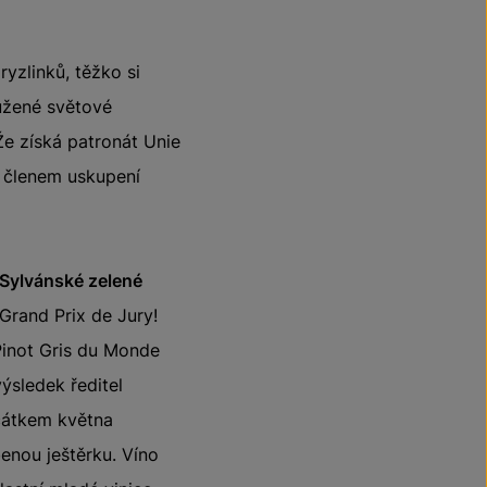
yzlinků, těžko si
ružené světové
 Že získá patronát Unie
e členem uskupení
Sylvánské zelené
Grand Prix de Jury!
Pinot Gris du Monde
ýsledek ředitel
očátkem května
benou ještěrku. Víno