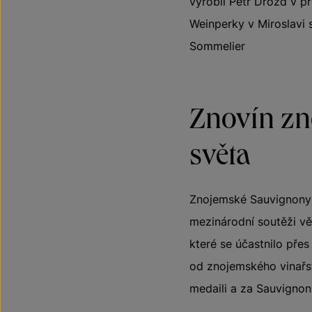
vyrobil Petr Drozd v p
Weinperky v Miroslavi 
Sommelier
Znovín zn
světa
Znojemské Sauvignony p
mezinárodní soutěži v
které se účastnilo pře
od znojemského vinařs
medaili a za Sauvignon