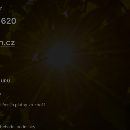
?
 620
n.cz
KUPU
a
učení a platby za zboží
t
bchodní podmínky