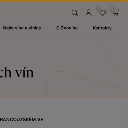
Hledat
Přihlásit
Oblíben
Ko
Naše vína a vinice
O Znovínu
Kontakty
se
ch vín
 FRANCOUZSKÉM VE