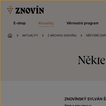
Přeskočit na obsah
E-shop
Aktuality
Věrnostní program
ÚVOD
AKTUALITY
Z ARCHIVU ZNOVÍNU
NĚKTERÉ ÚSP
Někte
ZNOVÍNSKÝ SYLVÁN 