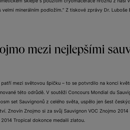
římětickém sklepě s použitím cryomacerace hroznů z naší vl
s velmi minerálním podložím.“ Z tiskové zprávy Dr. Luboše 
ojmo mezi nejlepšími sau
atří mezi světovou špičku – to se potvrdilo na konci květ
ěnované této odrůdě. V soutěži Concours Mondial du Sauvi
s osm set Sauvignonů z celého světa, uspělo jen šest český
tví. Znovín Znojmo si za svůj Sauvignon VOC Znojmo 2014 
 2014 Tropical dokonce medaili zlatou.