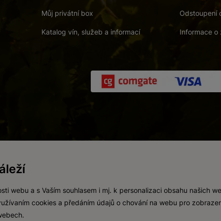
Můj privátní box
Odstoupení 
Katalog vín, služeb a informací
Informace o 
 a. s.
/
Vnitřní oznamovací systém (whistleblowing)
/
Prohlášení o přís
leží
Zákaz prodeje alkoholických nápojů osobám mladším 18 let.
Vytvořil
webProgress
sti webu a s Vaším souhlasem i mj. k personalizaci obsahu našich w
 využívaním cookies a předáním údajů o chování na webu pro zobrazen
 webech.