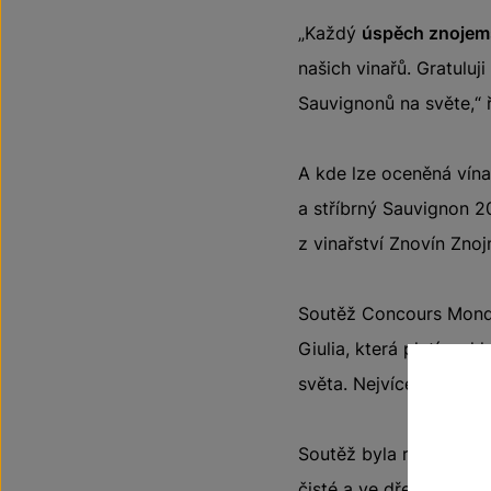
„Každý
úspěch znojem
našich vinařů. Gratulu
Sauvignonů na světe,“ 
A kde lze oceněná vína
a stříbrný Sauvignon 
z vinařství Znovín Zno
Soutěž Concours Mondial
Giulia, která platí za 
světa. Nejvíce zastoupe
Soutěž byla rozdělena 
čisté a ve dřevě, sladk