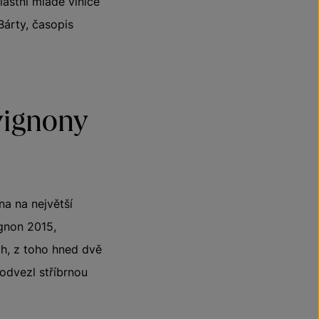
astní mladé vinice
Bárty, časopis
vignony
na na největší
gnon 2015,
ch, z toho hned dvě
odvezl stříbrnou