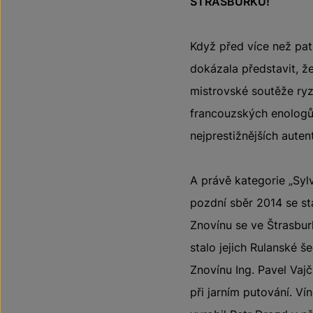
ŠTRASBURKU!
Když před více než pat
dokázala představit, ž
mistrovské soutěže ryzl
francouzských enologů,
nejprestižnějších aute
A právě kategorie „Sylv
pozdní sběr 2014 se st
Znovínu se ve Štrasbur
stalo jejich Rulanské 
Znovínu Ing. Pavel Vaj
při jarním putování. Ví