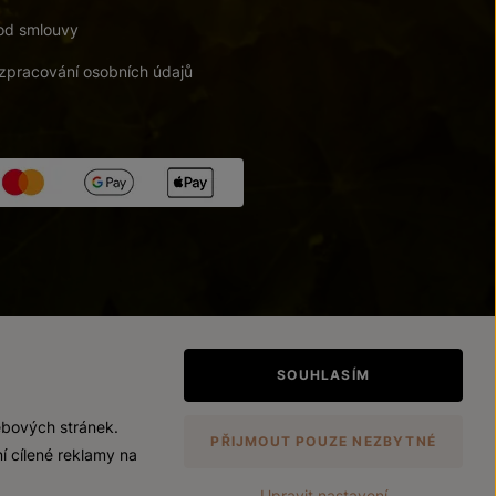
od smlouvy
zpracování osobních údajů
tupnosti
/
Upravit nastavení
SOUHLASÍM
ebových stránek.
PŘIJMOUT POUZE NEZBYTNÉ
í cílené reklamy na
Upravit nastavení