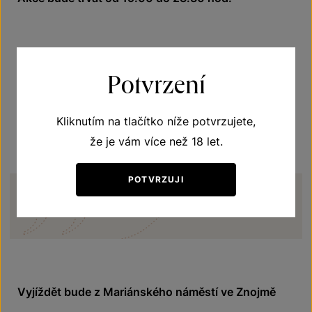
Doprava
Potvrzení
Připraven bude
svozový autobus
, který bude jezdit
zdarma
.
Kliknutím na tlačítko níže potvrzujete,
že je vám více než 18 let.
POTVRZUJI
POZOR! Kapacita autobusu je max. 50 osob.
Vyjíždět bude z Mariánského náměstí ve Znojmě