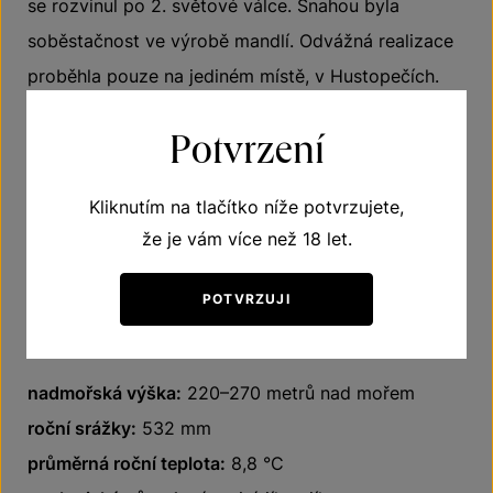
se rozvinul po 2. světové válce. Snahou byla
soběstačnost ve výrobě mandlí. Odvážná realizace
proběhla pouze na jediném místě, v Hustopečích.
V roce 2007 byly z iniciativy města Hustopeče
Potvrzení
provedeny první zásahy k jejich záchraně a byly
odborně ošetřeny stovky stromů. A tak nyní opět
Kliknutím na tlačítko níže potvrzujete,
mandloně svými narůžovělými květy zvou mnohé
že je vám více než 18 let.
místí obyvatele i turisty k prvním jarním výletům
do krásné přírody v okolí Hustopečí. Odtud názvy
POTVRZUJI
viničních tatí Růžová hora a Růženy.
nadmořská výška:
220–270 metrů nad mořem
roční srážky:
532 mm
průměrná roční teplota:
8,8 °C