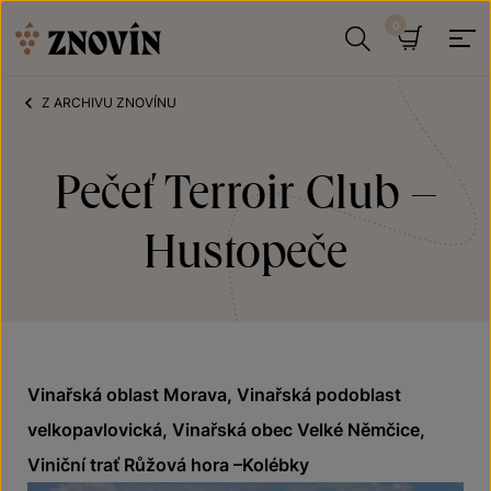
Přeskočit na obsah
Hledat
Košík
Z ARCHIVU ZNOVÍNU
Pečeť Terroir Club –
Hustopeče
Vinařská oblast Morava, Vinařská podoblast
velkopavlovická, Vinařská obec Velké Němčice,
Viniční trať Růžová hora –Kolébky