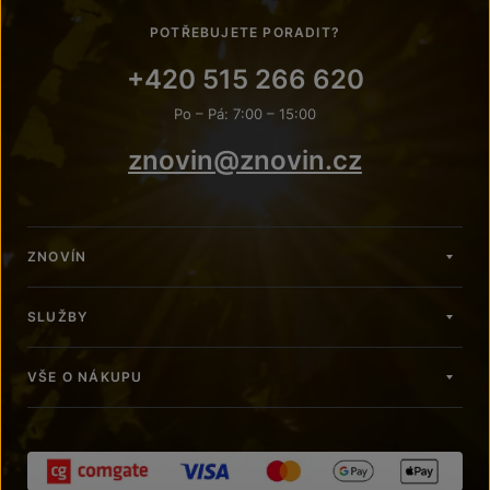
POTŘEBUJETE PORADIT?
+420 515 266 620
Po – Pá: 7:00 – 15:00
znovin@znovin.cz
ZNOVÍN
SLUŽBY
VŠE O NÁKUPU