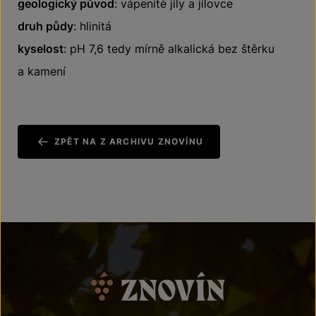
geologický původ
: vápenité jíly a jílovce
druh půdy
: hlinitá
kyselost
: pH 7,6 tedy mírně alkalická bez štěrku
a kamení
ZPĚT NA Z ARCHIVU ZNOVÍNU