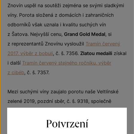
Znovín uspěl na soutěži zejména se svými sladkými
víny. Porota složená z domácích i zahraničních
odborníků však uznala i kvalitu suchých vín
z Šatova. Nejvyšší cenu,
Grand Gold Medal
, si
z reprezentantů Znovínu vysloužil
Tramín červený
2017, výběr z bobulí
, č. š. 7356.
Zlatou medaili
získal
i další
Tramín červený stejného ročníku, výběr
z cibéb
, č. š. 7357.
Mezi suchými víny zaujalo porotu naše Veltlínské
zelené 2019, pozdní sběr, č. š. 9318, společně
s Müller Thurgau 2019, pozdní sběr, č. š. 9325
Potvrzení
a Chardonnay 2019, pozdní sběr, č. š. 9336.
Hodnotící komise je ohodnotila
zlatou medailí
.