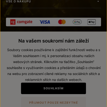
VŠE O NÁKUPU
Na vašem soukromí nám záleží
Soubory cookies používáme k zajištění funkčnosti webu a s
Vaším souhlasem i mj. k personalizaci obsahu našich
webových stránek. Kliknutím na tlačítko „Souhlasím“
© 2026 ZNOVÍN ZNOJMO, a. s.
souhlasíte s využívaním cookies a předáním údajů o chování
Vnitřní oznamovací systém (whistleblowing)
na webu pro zobrazení cílené reklamy na sociálních sítích a
Prohlášení o přístupnosti
reklamních sítích na dalších webech.
Upravit nastavení
SOUHLASÍM
Zákaz prodeje alkoholických nápojů osobám mladším 18 let.
PŘIJMOUT POUZE NEZBYTNÉ
Vytvořil
webProgress