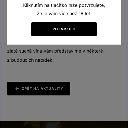
Kliknutím na tlačítko níže potvrzujete,
že je vám více než 18 let.
Oceněné Tramíny červené, stejně jako spoustu
dalších vín, můžete zakoupit na
našich prodejnách
POTVRZUJI
v Louckém klášteře a na Horní české ve Znojmě,
stejně jako na
e-shopu Znovínu
. Výše uvedená tři
zlatá suchá vína Vám představíme v některé
z budoucích nabídek.
ZPĚT NA AKTUALITY