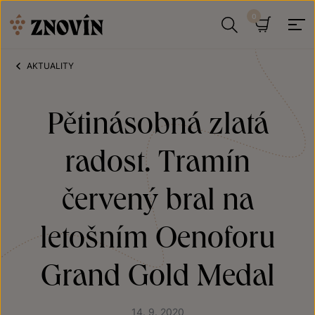
Přeskočit na obsah
Hledat
Košík
AKTUALITY
Pětinásobná zlatá
radost. Tramín
červený bral na
letošním Oenoforu
Grand Gold Medal
14. 9. 2020