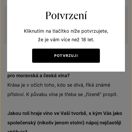
Potvrzení
„Víno pijí kromě mne – i mé literární
postavy!“
Kliknutím na tlačítko níže potvrzujete,
že je vám více než 18 let.
POTVRZUJI
Máte nějakou vlastní definici o půvabu – nejenom
pro moravská a česká vína?
Krása je v očích toho, kdo se dívá, říká známé
přísloví. K půvabu vína je třeba se „řízeně“ propít.
Jakou roli hraje víno ve Vaší tvorbě, s kým Vás jako
společenský (nikoliv jenom stolní) nápoj nejčastěji
sbližuje?