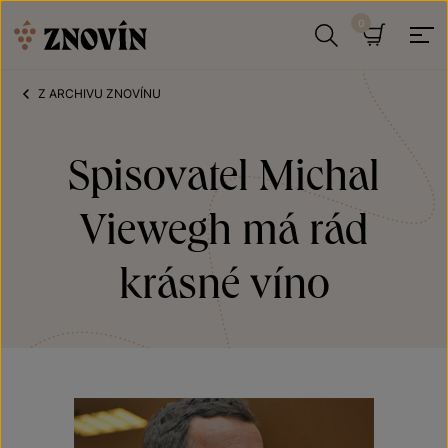
Přeskočit na obsah
Hledat
Košík
Z ARCHIVU ZNOVÍNU
Spisovatel Michal
Viewegh má rád
krásné víno