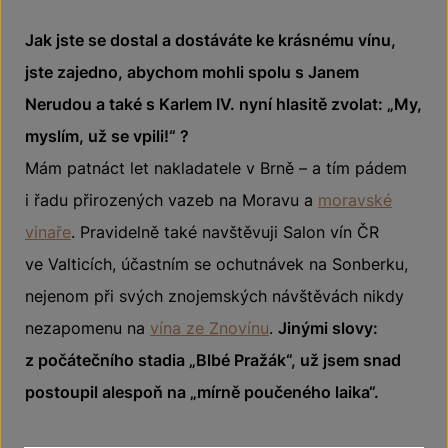
Jak jste se dostal a dostáváte ke krásnému vínu,
jste zajedno, abychom mohli spolu s Janem
Nerudou a také s Karlem IV. nyní hlasitě zvolat: „My,
myslím, už se vpili!“ ?
Mám patnáct let nakladatele v Brně – a tím pádem
i řadu přirozených vazeb na Moravu a
moravské
vinaře
. Pravidelně také navštěvuji Salon vín ČR
ve Valticích, účastním se ochutnávek na Sonberku,
nejenom při svých znojemských návštěvách nikdy
nezapomenu na
vína ze Znovínu
.
Jinými slovy:
z počátečního stadia „Blbé Pražák“, už jsem snad
postoupil alespoň na „mírně poučeného laika“.