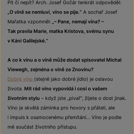
Pít či nepít? Arch. Josef Gočár tenkrát odpověděl:
„O víně se nemluví, víno se pije.“
A sochař Josef
Mařatka vzpomněl:
„– Pane, nemají vína? –
Tak pravila Marie, matka Kristova, svému synu
v Káni Galilejské.“
A co k vínu a o víně může dodat spisovatel Michal
Viewegh, zejména o víně ze Znovínu?
Dobré víno
(stejně jako dobré jídlo) je oslavou
života.
Mít rád víno vypovídá i cosi o vašem
životním stylu
– když jste „pivař“, žijete o dost jinak.
Víno je skvělá záminka pro hovory s přáteli, ale
i impuls k osamocenému přemítání… Víno je podle
mě součást životního přístupu.