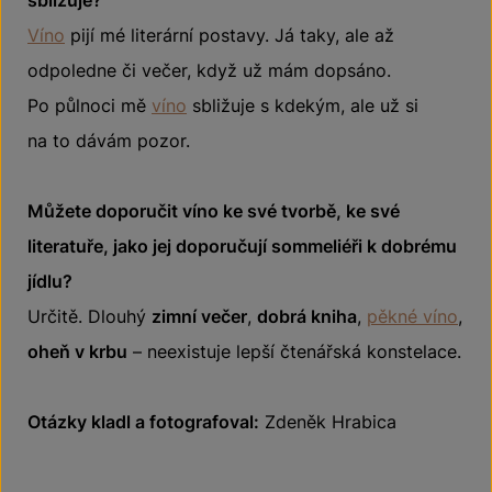
Víno
pijí mé literární postavy. Já taky, ale až
odpoledne či večer, když už mám dopsáno.
Po půlnoci mě
víno
sbližuje s kdekým, ale už si
na to dávám pozor.
Můžete doporučit víno ke své tvorbě, ke své
literatuře, jako jej doporučují sommeliéři k dobrému
jídlu?
Určitě. Dlouhý
zimní večer
,
dobrá kniha
,
pěkné víno
,
oheň v krbu
– neexistuje lepší čtenářská konstelace.
Otázky kladl a fotografoval:
Zdeněk Hrabica