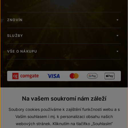
ZNOVÍN
SLUŽBY
VŠE O NÁKUPU
Na vašem soukromí nám záleží
Soubory cookies používáme k zajištění funkčnosti webu a s
Vaším souhlasem i mj. k personalizaci obsahu našich
webových stránek. Kliknutím na tlačítko „Souhlasím“
© 2026 ZNOVÍN ZNOJMO, a. s.